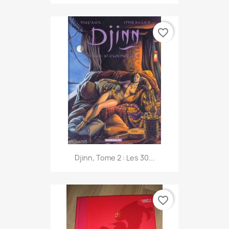
favorite_border
Djinn, Tome 2 : Les 30...
favorite_border