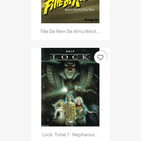
Fille De Rien De Arnü West...
favorite_border
Lock, Tome 1 : Nepharius...