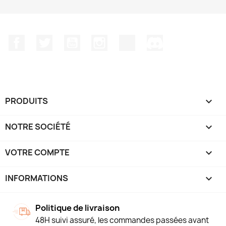
Facebook
Twitter
YouTube
Instagram
TikTok
Discord
PRODUITS

NOTRE SOCIÉTÉ

VOTRE COMPTE

INFORMATIONS
keyboard_arrow_down
Politique de livraison
48H suivi assuré, les commandes passées avant