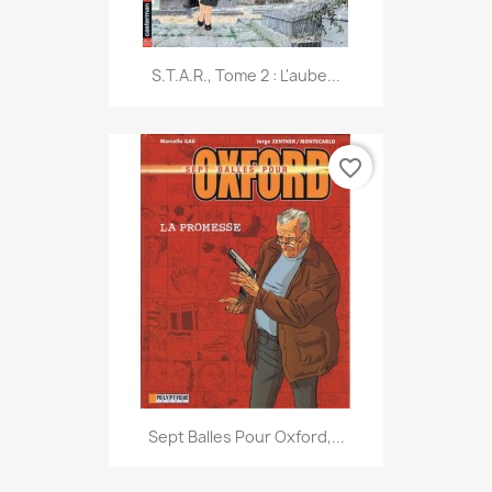
S.T.A.R., Tome 2 : L'aube...
favorite_border
Sept Balles Pour Oxford,...