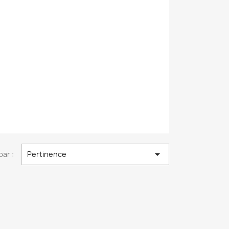

par :
Pertinence