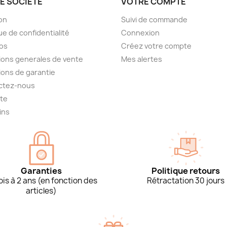
E SOCIÉTÉ
VOTRE COMPTE
son
Suivi de commande
ue de confidentialité
Connexion
os
Créez votre compte
ions generales de vente
Mes alertes
ions de garantie
ctez-nous
ite
ins
Garanties
Politique retours
is à 2 ans (en fonction des
Rétractation 30 jours
articles)