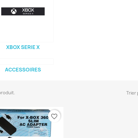
XBOX SERIE X
ACCESSOIRES
 produit.
Trier 
favorite_border