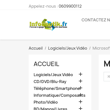
Appelez-nous :
0609900112
CONTACTEZ 
Accueil
Logiciels/Jeux Vidéo
Microsof
M
ACCUEIL

Logiciels/Jeux Vidéo
X

CD/DVD/Blu-Ray

Téléphone/Smartphone

Informatique/Composants

Photo/Vidéo

BD/Manga/Livres