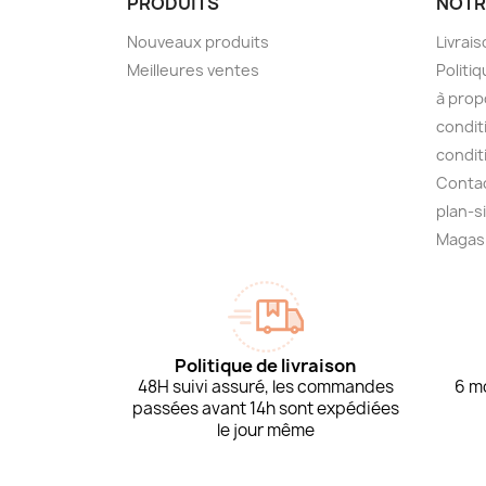
PRODUITS
NOTR
Nouveaux produits
Livrai
Meilleures ventes
Politiq
à prop
condit
condit
Conta
plan-s
Magas
Politique de livraison
48H suivi assuré, les commandes
6 mo
passées avant 14h sont expédiées
le jour même