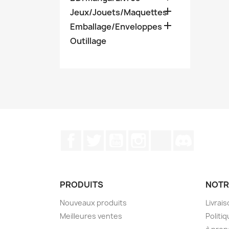

Jeux/Jouets/Maquettes

Emballage/Enveloppes
Outillage
Facebook
Twitter
YouTube
Instagram
TikTok
Discord
PRODUITS
NOTR
Nouveaux produits
Livrai
Meilleures ventes
Politiq