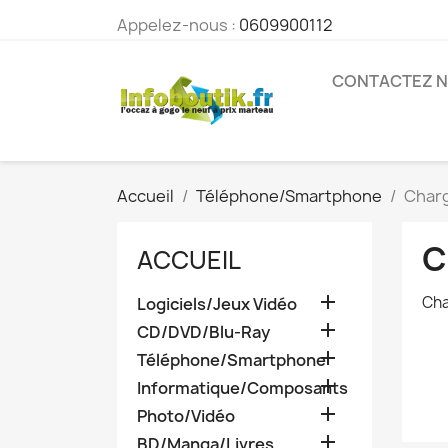
Appelez-nous :
0609900112
CONTACTEZ 
Accueil
Téléphone/Smartphone
Charg
C
ACCUEIL

Cha
Logiciels/Jeux Vidéo

CD/DVD/Blu-Ray

Téléphone/Smartphone

Informatique/Composants

Photo/Vidéo

BD/Manga/Livres