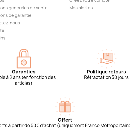
os
Créez votre compte
ions generales de vente
Mes alertes
ions de garantie
ctez-nous
ite
ins
Garanties
Politique retours
is à 2 ans (en fonction des
Rétractation 30 jours
articles)
Offert
ferts à partir de 50€ d'achat (uniquement France Métropolitain