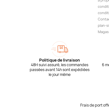
à prop
condit
condit
Conta
plan-s
Magas
Politique de livraison
48H suivi assuré, les commandes
6 mo
passées avant 14h sont expédiées
le jour même
Frais de port of