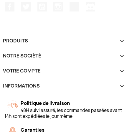
Facebook
Twitter
YouTube
Instagram
TikTok
Discord
PRODUITS

NOTRE SOCIÉTÉ

VOTRE COMPTE

INFORMATIONS
keyboard_arrow_down
Politique de livraison
48H suivi assuré, les commandes passées avant
14h sont expédiées le jour même
Garanties