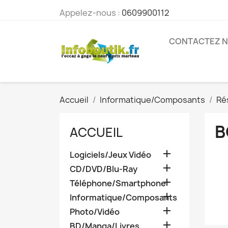
Appelez-nous :
0609900112
CONTACTEZ 
Accueil
Informatique/Composants
Ré
B
ACCUEIL

Logiciels/Jeux Vidéo

CD/DVD/Blu-Ray

Téléphone/Smartphone

Informatique/Composants

Photo/Vidéo

BD/Manga/Livres