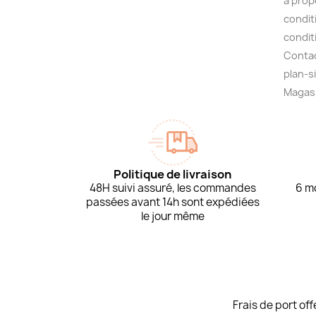
à prop
condit
condit
Conta
plan-s
Magas
Politique de livraison
48H suivi assuré, les commandes
6 mo
passées avant 14h sont expédiées
le jour même
Frais de port of