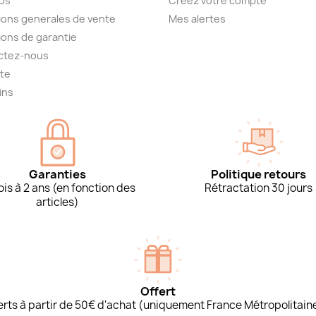
os
Créez votre compte
ions generales de vente
Mes alertes
ions de garantie
ctez-nous
ite
ins
Garanties
Politique retours
is à 2 ans (en fonction des
Rétractation 30 jours
articles)
Offert
ferts à partir de 50€ d'achat (uniquement France Métropolitain