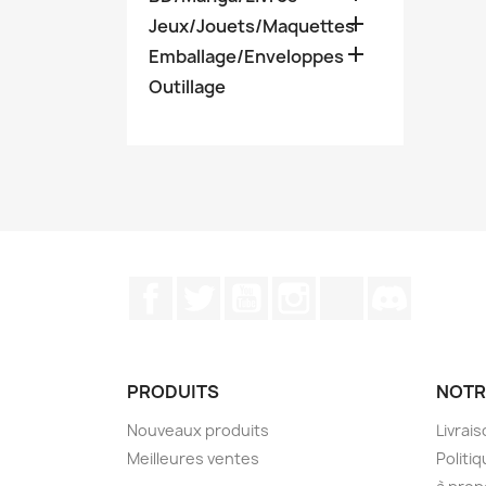

Jeux/Jouets/Maquettes

Emballage/Enveloppes
Outillage
Facebook
Twitter
YouTube
Instagram
TikTok
Discord
PRODUITS
NOTR
Nouveaux produits
Livrai
Meilleures ventes
Politiq