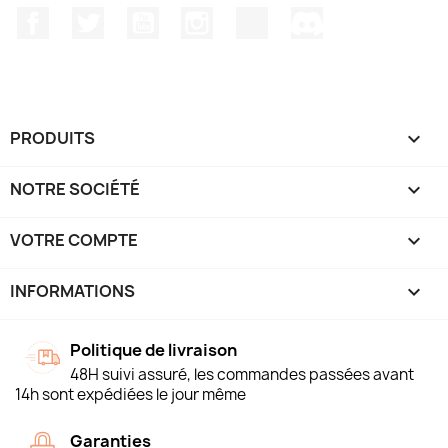
Facebook
Twitter
YouTube
Instagram
TikTok
Discord
PRODUITS

NOTRE SOCIÉTÉ

VOTRE COMPTE

INFORMATIONS
keyboard_arrow_down
Politique de livraison
48H suivi assuré, les commandes passées avant
14h sont expédiées le jour même
Garanties