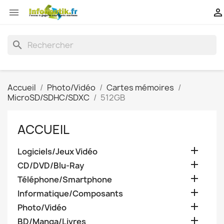


search
Accueil
Photo/Vidéo
Cartes mémoires
MicroSD/SDHC/SDXC
512GB
ACCUEIL

Logiciels/Jeux Vidéo

CD/DVD/Blu-Ray

Téléphone/Smartphone

Informatique/Composants

Photo/Vidéo

BD/Manga/Livres