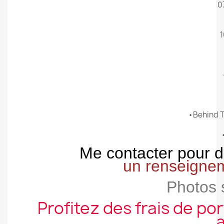
0
1
•Behind T
Me contacter pour d
un renseignem
Photos 
Profitez des frais de por