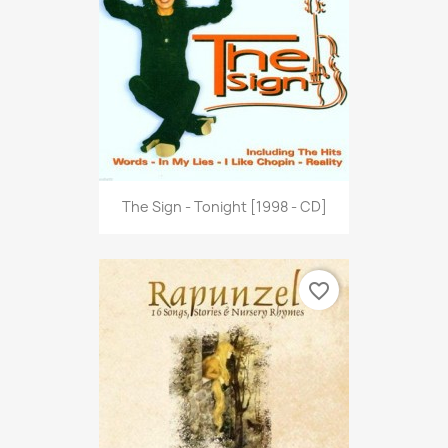
The Sign - Tonight [1998 - CD]
favorite_border