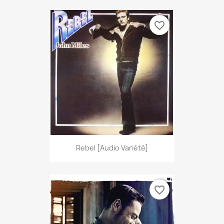
favorite_border
Rebel [Audio Variété]
favorite_border