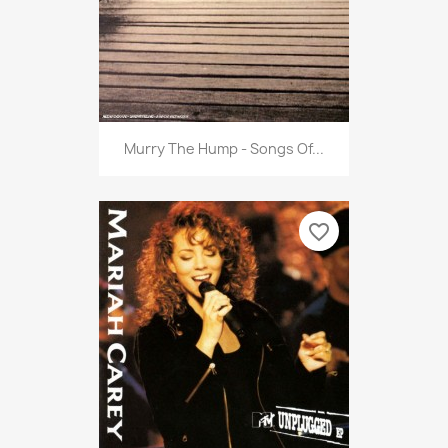
Murry The Hump - Songs Of...
favorite_border