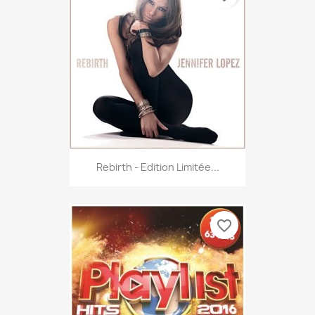
Rebirth - Edition Limitée...
favorite_border