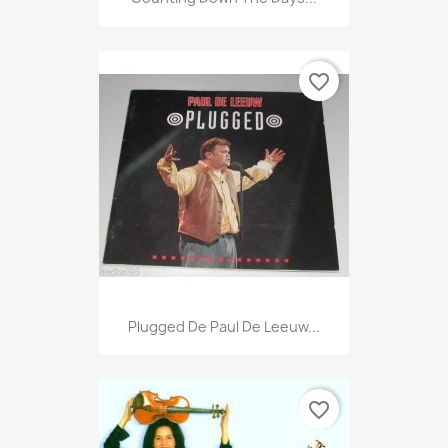
favorite_border
Plugged De Paul De Leeuw...
favorite_border