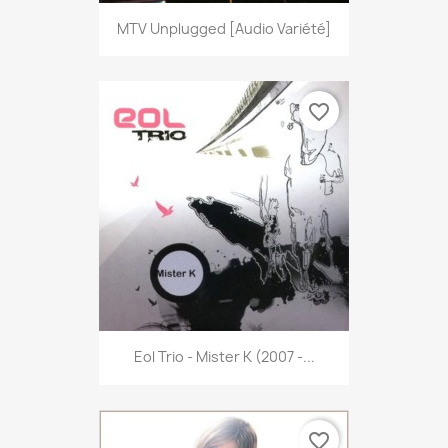
MTV Unplugged [Audio Variété]
favorite_border
Eol Trio - Mister K (2007 -...
favorite_border