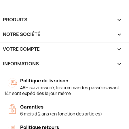
PRODUITS

NOTRE SOCIÉTÉ

VOTRE COMPTE

INFORMATIONS
keyboard_arrow_down
Politique de livraison
48H suivi assuré, les commandes passées avant
14h sont expédiées le jour même
Garanties
6 mois à 2 ans (en fonction des articles)
Politique retours