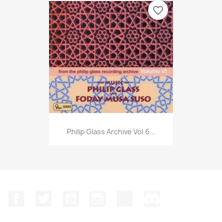
favorite_border
Philip Glass Archive Vol.6...
Facebook
Twitter
YouTube
Instagram
TikTok
Discord