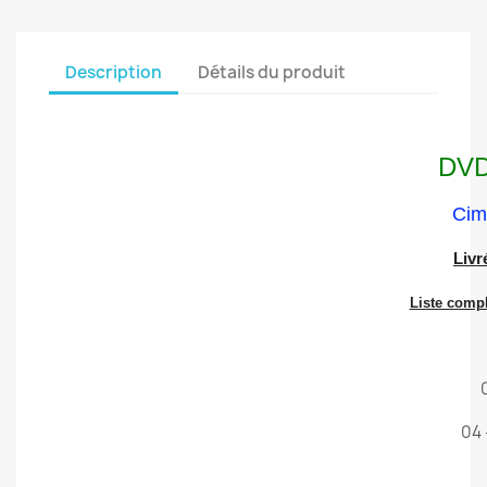
Description
Détails du produit
DVD
Cima
Livr
Liste compl
04 