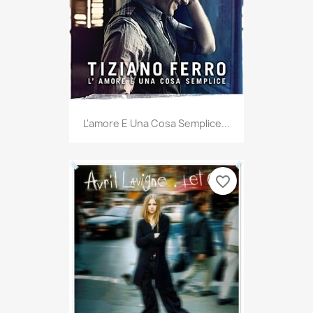
L'amore E Una Cosa Semplice...
favorite_border