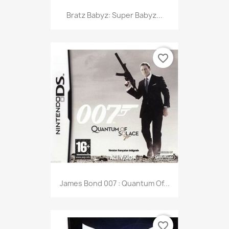
Bratz Babyz: Super Babyz...
favorite_border
James Bond 007 : Quantum Of...
favorite_border