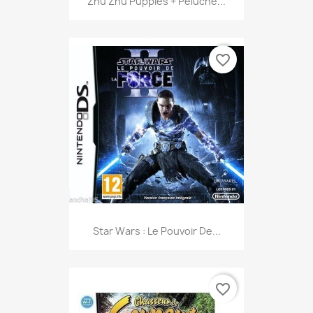
Zhu Zhu Puppies + Peluche...
favorite_border
Star Wars : Le Pouvoir De...
favorite_border