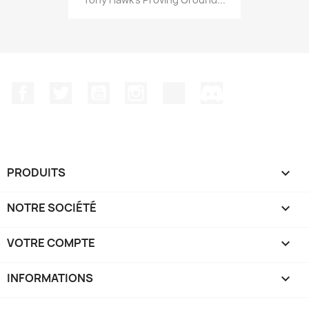
Facebook
Twitter
YouTube
Instagram
TikTok
Discord
PRODUITS

NOTRE SOCIÉTÉ

VOTRE COMPTE

INFORMATIONS
keyboard_arrow_down