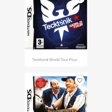
Tecktonik World Tour Pour...
favorite_border