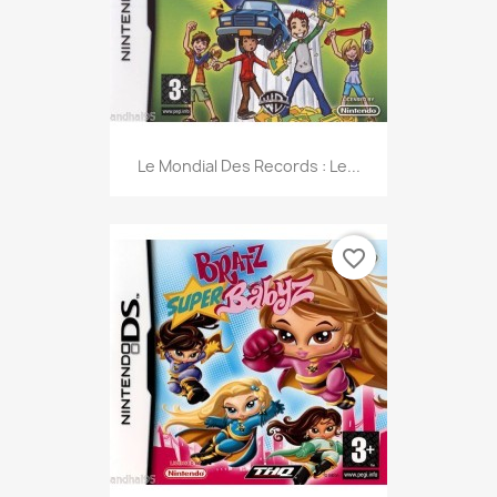
Le Mondial Des Records : Le...
favorite_border