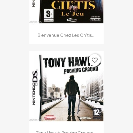
Bienvenue Chez Les Ch'tis...
favorite_border
Tony Hawk's Proving Ground...