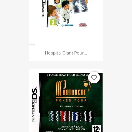
Hospital Giant Pour...
favorite_border