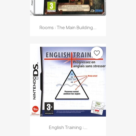
Rooms : The Main Building...
favorite_border
English Training :...