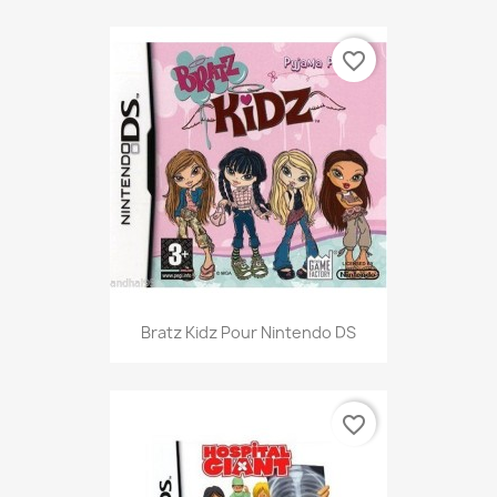
favorite_border
Bratz Kidz Pour Nintendo DS
favorite_border