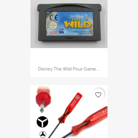
Disney The Wild Pour Game...
favorite_border