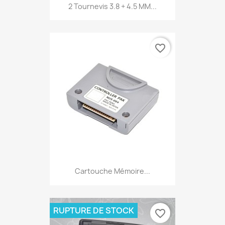
2 Tournevis 3.8 + 4.5 MM...
favorite_border
Cartouche Mémoire...
RUPTURE DE STOCK
favorite_border