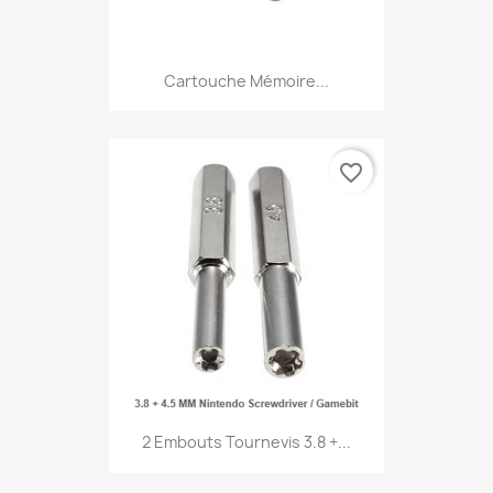
Cartouche Mémoire...
favorite_border
2 Embouts Tournevis 3.8 +...