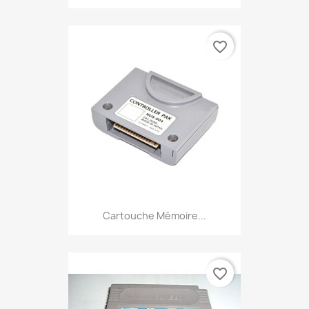
favorite_border
Cartouche Mémoire...
favorite_border