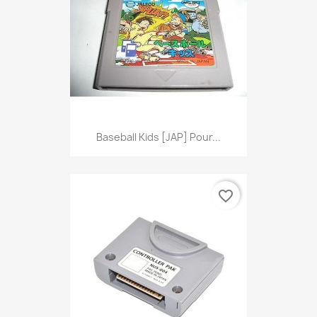
Baseball Kids [JAP] Pour...
favorite_border