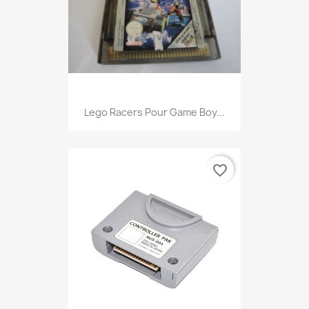
Lego Racers Pour Game Boy...
favorite_border