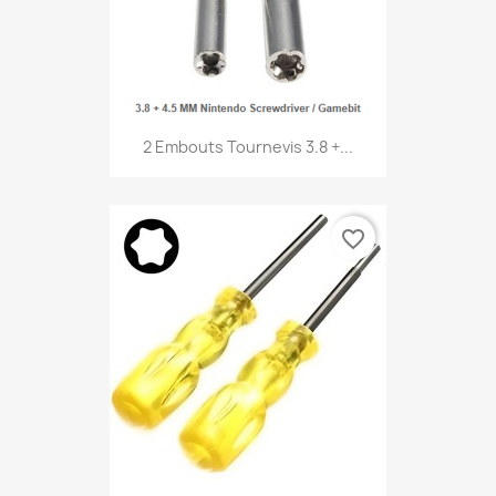
2 Embouts Tournevis 3.8 +...
favorite_border