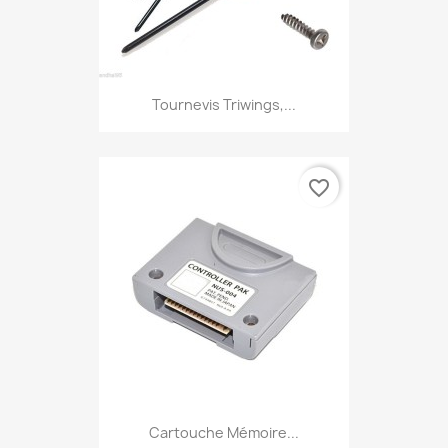
Tournevis Triwings,...
favorite_border
Cartouche Mémoire...