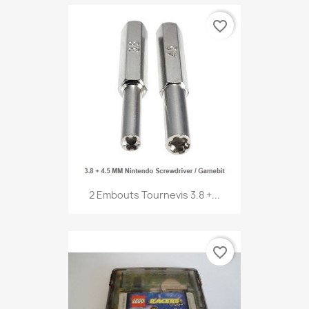
favorite_border
2 Embouts Tournevis 3.8 +...
favorite_border