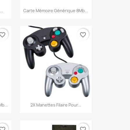
Aperçu rapide

..
Carte Mémoire Générique 8Mb...
vorite_border
favorite_border
Aperçu rapide

b...
2X Manettes Filaire Pour...
vorite_border
favorite_border