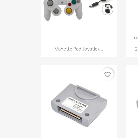
Aperçu rapide

Manette Pad Joystick...
2
favorite_border