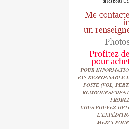
si les ports G
Me contacte
i
un renseign
Photos
Profitez de
pour
ache
POUR INFORMATION
PAS RESPONSABLE 
POSTE (VOL, PER
REMBOURSEMENT 
PROBL
VOUS POUVEZ OPT
L'EXPÉDITI
MERCI POUR