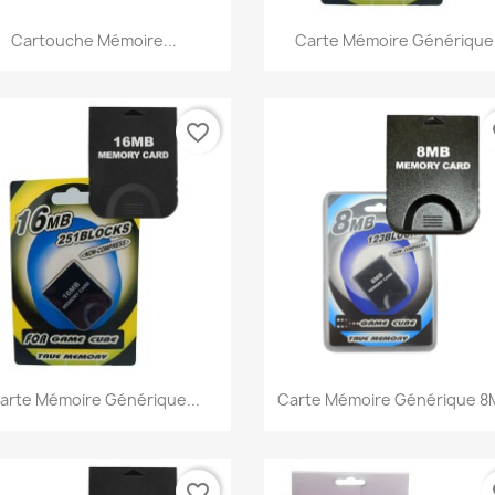
Aperçu rapide
Aperçu rapide


Cartouche Mémoire...
Carte Mémoire Générique.
favorite_border
fa
Aperçu rapide
Aperçu rapide


arte Mémoire Générique...
Carte Mémoire Générique 8M
favorite_border
fa