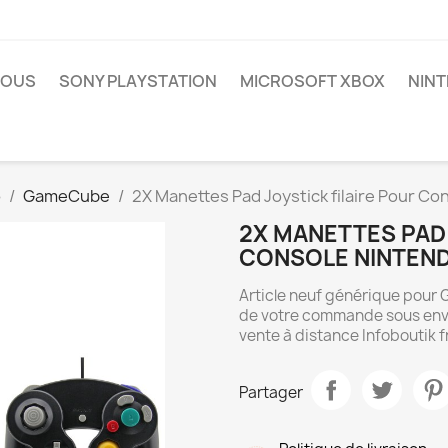
NOUS
SONY PLAYSTATION
MICROSOFT XBOX
NIN
o
GameCube
2X Manettes Pad Joystick filaire Pour C
2X MANETTES PAD 
CONSOLE NINTEND
Article neuf générique pour
de votre commande sous envel
vente à distance Infoboutik f
Partager