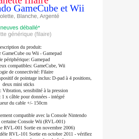
nette filaire
ndo GameCube et Wii
iolette, Blanche, Argenté
*neuves déballé*
te générique (filaire)
escription du produit:
ur GameCube ou Wii - Gamepad
de périphérique: Gamepad
jeux compatibles: GameCube, Wii
gie de connectivité: Filaire
ositif de pointage inclus: D-pad à 4 positions,
deux mini sticks
: Vibration, sensibilité à la pression
: 1 x câble pour données - intégré
ueur du cable +/- 150cm
itement compatible avec la Console Nintendo
certaine Console Wii (RVL-001)
e RVL-001 Sortie en novembre 2006)
èle RVL-101 Sortie en octobre 2011 - vérifiez