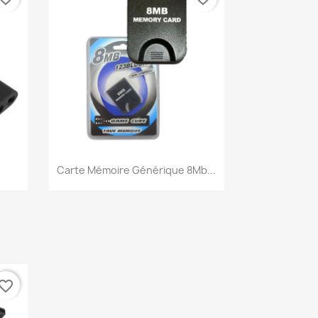
Aperçu rapide

Carte Mémoire Générique 8Mb...
vorite_border