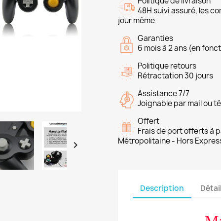
Politique de livraison
48H suivi assuré, les 
jour même
Garanties
6 mois à 2 ans (en fonct
Politique retours
Rétractation 30 jours
Assistance 7/7
Joignable par mail ou t
Offert
Frais de port offerts à
Métropolitaine - Hors Expres

Description
Détai