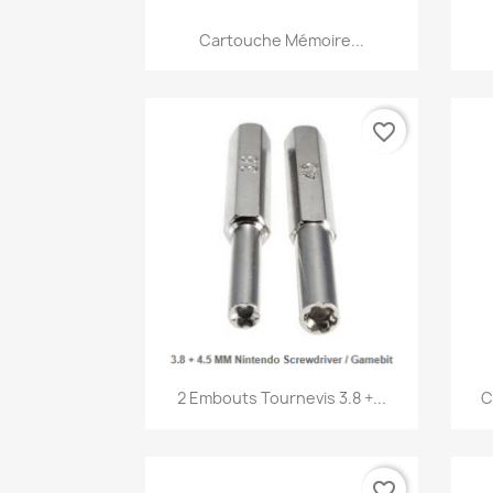
Aperçu rapide

Cartouche Mémoire...
favorite_border
Aperçu rapide

2 Embouts Tournevis 3.8 +...
C
favorite_border