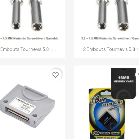
Aperçu rapide
Aperçu rapide


 Embouts Tournevis 3.8 +...
2 Embouts Tournevis 3.8 +.
favorite_border
fa