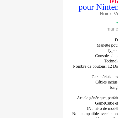
Ma
pour Ninte
Noire, V
manet
D
Manette po
Type 
Consoles de 
Technolo
Nombre de boutons: 12 Disp
Caractéristiques
Câbles inclus
long
Article générique, parfa
GameCube et 
(Numéro de modèl
Non compatible avec le mod