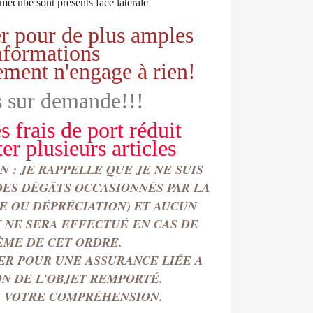
amecube sont présents face latérale
r pour de plus amples
nformations
ement n'engage à rien!
 sur demande!!!
s frais de port réduit
ter
plusieurs articles
 : JE RAPPELLE QUE JE NE SUIS
DES DÉGÂTS OCCASIONN
É
S PAR LA
TE OU DÉPRÉCIATION) ET AUCUN
NE SERA EFFECTU
É
EN CAS DE
ÈME DE CET ORDRE.
ER POUR UNE ASSURANCE LIÉE A
ON DE L'OBJET REMPORT
É.
 VOTRE COMPRÉHENSION.