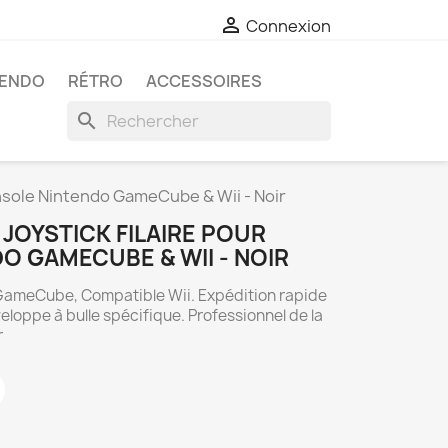

Connexion
TENDO
RÉTRO
ACCESSOIRES
search
onsole Nintendo GameCube & Wii - Noir
JOYSTICK FILAIRE POUR
O GAMECUBE & WII - NOIR
 GameCube, Compatible Wii. Expédition rapide
oppe à bulle spécifique. Professionnel de la
r