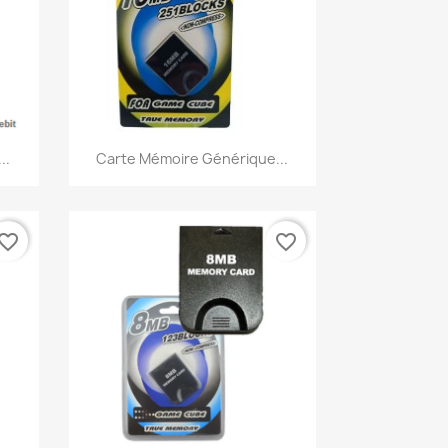
Aperçu rapide

..
Carte Mémoire Générique...
vorite_border
favorite_border