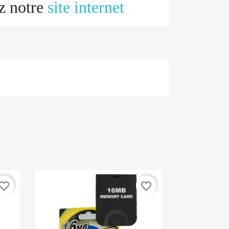
z notre
site internet
vorite_border
favorite_border