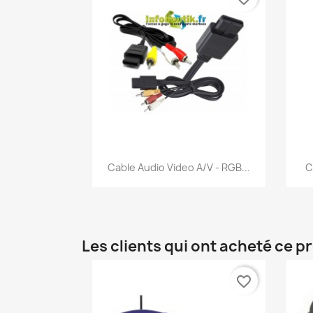
Aperçu rapide

Cable Audio Video A/V - RGB...
C
Les clients qui ont acheté ce p
favorite_border