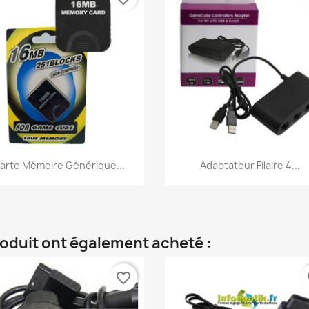
Aperçu rapide
Aperçu rapide


arte Mémoire Générique...
Adaptateur Filaire 4...
roduit ont également acheté :
favorite_border
fa