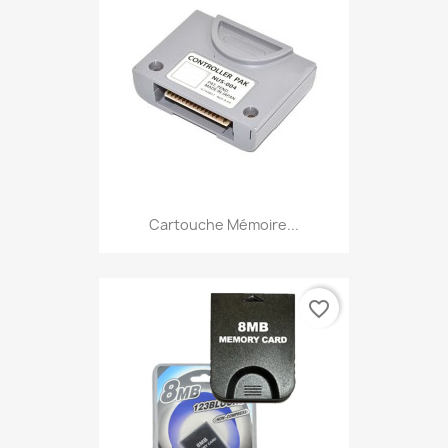
Cartouche Mémoire...
favorite_border