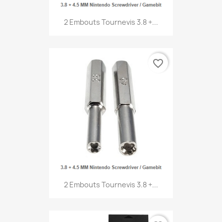
2 Embouts Tournevis 3.8 +...
favorite_border
2 Embouts Tournevis 3.8 +...