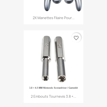
2X Manettes Filaire Pour...
favorite_border
2 Embouts Tournevis 3.8 +...