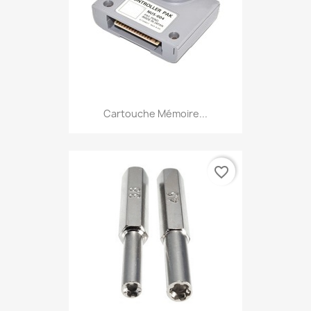
Cartouche Mémoire...
favorite_border