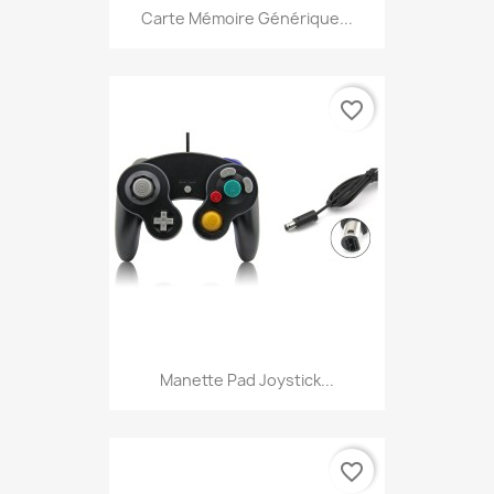
Carte Mémoire Générique...
favorite_border
Manette Pad Joystick...
favorite_border