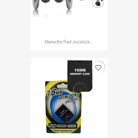
Manette Pad Joystick...
favorite_border