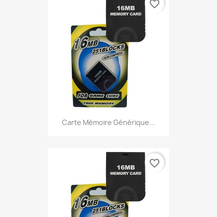
favorite_border
Carte Mémoire Générique...
favorite_border