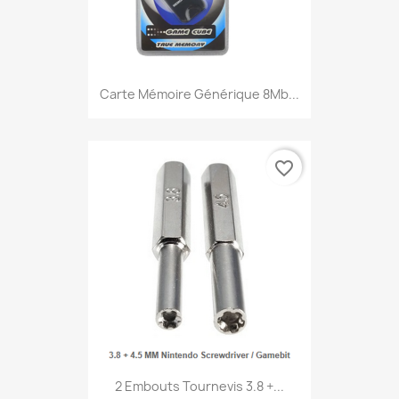
Carte Mémoire Générique 8Mb...
favorite_border
2 Embouts Tournevis 3.8 +...