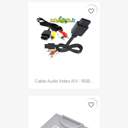
favorite_border
Cable Audio Video A/V - RGB...
favorite_border