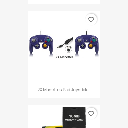
favorite_border
2X Manettes Pad Joystick...
favorite_border