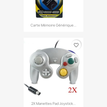
Carte Mémoire Générique...
favorite_border
2X Manettes Pad Joystick...