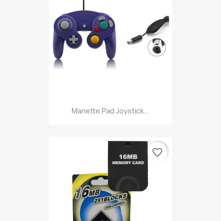
Manette Pad Joystick...
favorite_border