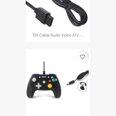
10X Cable Audio Video A/V -...
favorite_border