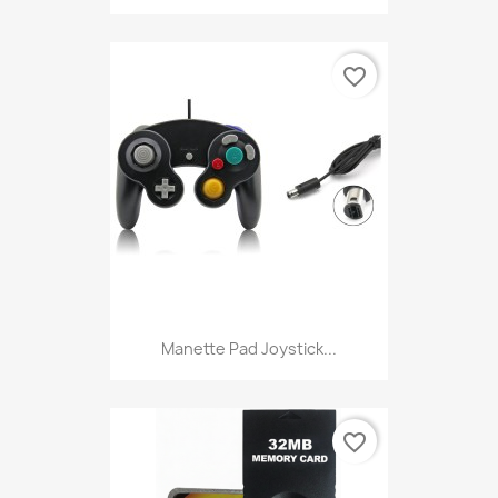
favorite_border
Manette Pad Joystick...
favorite_border