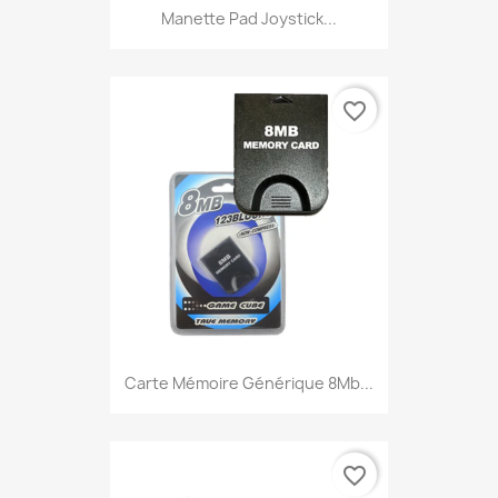
Manette Pad Joystick...
favorite_border
Carte Mémoire Générique 8Mb...
favorite_border