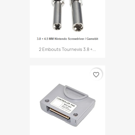
2 Embouts Tournevis 3.8 +...
favorite_border