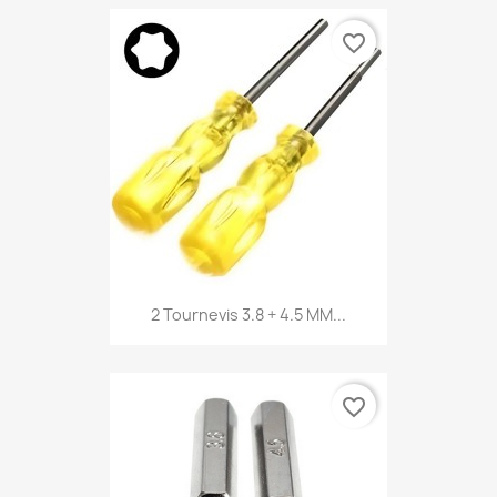
favorite_border
2 Tournevis 3.8 + 4.5 MM...
favorite_border