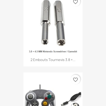
favorite_border
2 Embouts Tournevis 3.8 +...
favorite_border