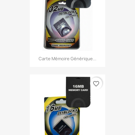
Carte Mémoire Générique...
favorite_border