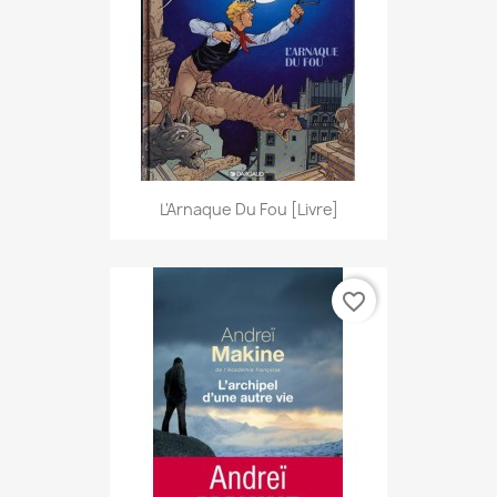
L'Arnaque Du Fou [Livre]
favorite_border