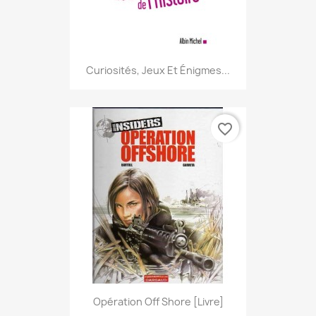
Curiosités, Jeux Et Énigmes...
favorite_border
Opération Off Shore [Livre]