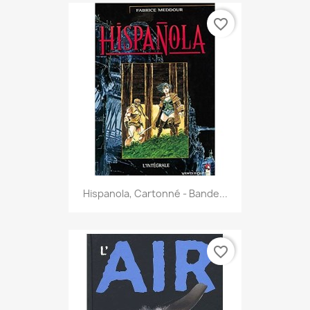
favorite_border
Hispanola, Cartonné - Bande...
favorite_border