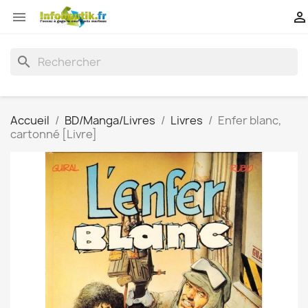


search
Accueil
BD/Manga/Livres
Livres
Enfer blanc,
cartonné [Livre]