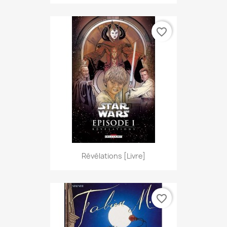
favorite_border
Révélations [Livre]
favorite_border