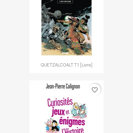
QUETZALCOALT T.1 [Livre]
favorite_border