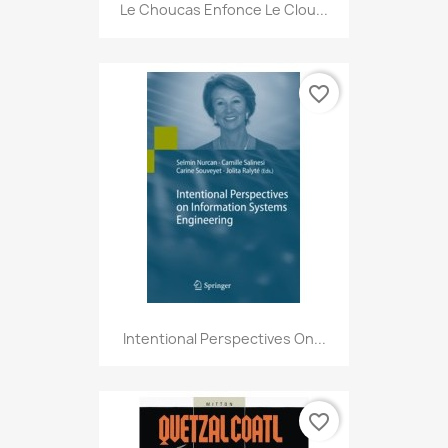
Le Choucas Enfonce Le Clou...
favorite_border
Intentional Perspectives On...
favorite_border