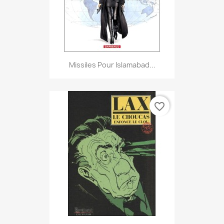
Missiles Pour Islamabad...
favorite_border