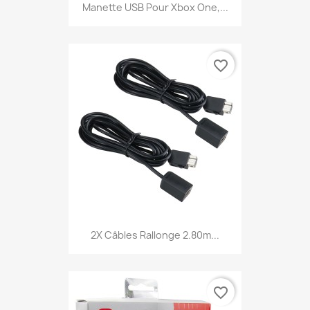
Manette USB Pour Xbox One,...
favorite_border
2X Câbles Rallonge 2.80m...
favorite_border