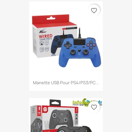
favorite_border
Manette USB Pour PS4/PS3/PC...
favorite_border