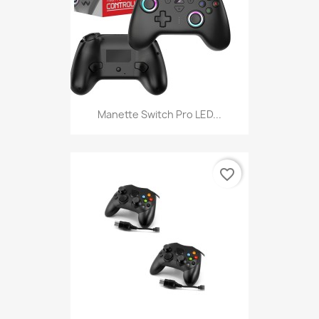
Manette Switch Pro LED...
favorite_border