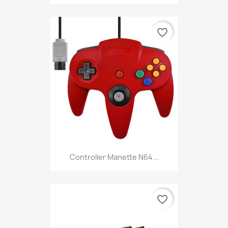
favorite_border
Controller Manette N64...
favorite_border