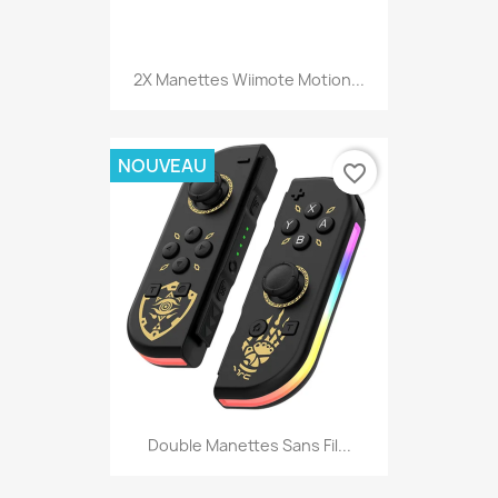
2X Manettes Wiimote Motion...
NOUVEAU
favorite_border
Double Manettes Sans Fil...