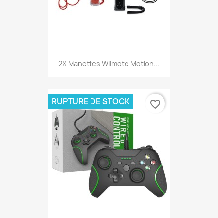
2X Manettes Wiimote Motion...
RUPTURE DE STOCK
favorite_border