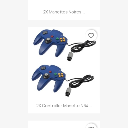
2X Manettes Noires...
favorite_border
2X Controller Manette N64...