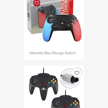
Manette Bleu/Rouge Switch...
favorite_border