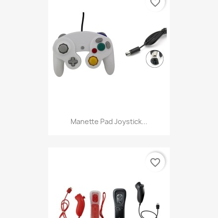
favorite_border
Manette Pad Joystick...
favorite_border