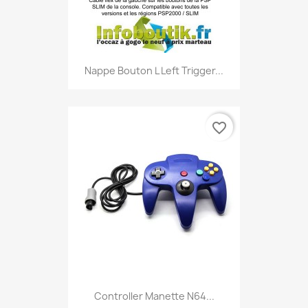
Nappe Bouton L Left Trigger...
favorite_border
Controller Manette N64...