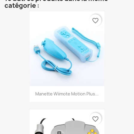
catégorie :
favorite_border
Manette Wiimote Motion Plus...
favorite_border