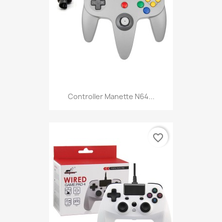
Controller Manette N64...
favorite_border