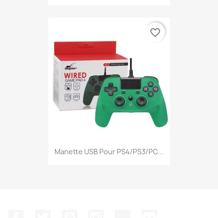
favorite_border
Manette USB Pour PS4/PS3/PC...
Facebook
Twitter
YouTube
Instagram
TikTok
Discord