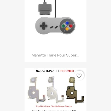
Manette Filaire Pour Super...
favorite_border