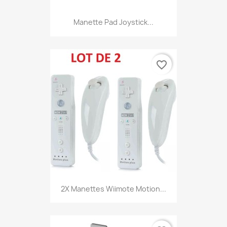
Manette Pad Joystick...
favorite_border
2X Manettes Wiimote Motion...