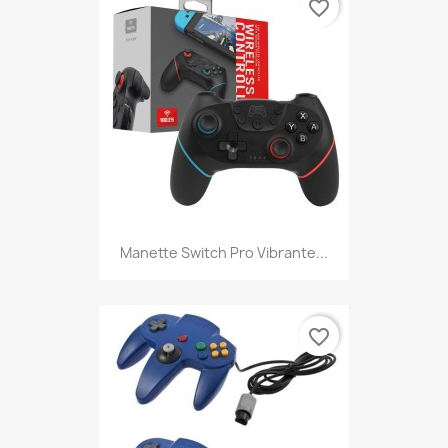
favorite_border
Manette Switch Pro Vibrante...
favorite_border