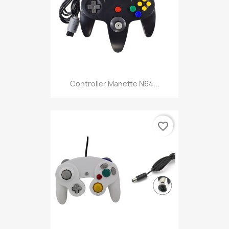
Controller Manette N64...
favorite_border