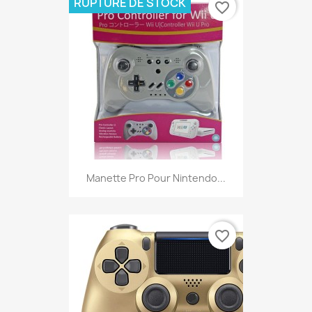
RUPTURE DE STOCK
favorite_border
Manette Pro Pour Nintendo...
favorite_border