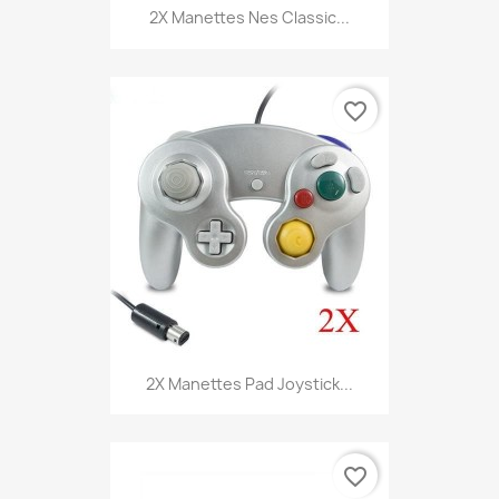
2X Manettes Nes Classic...
favorite_border
2X Manettes Pad Joystick...
favorite_border