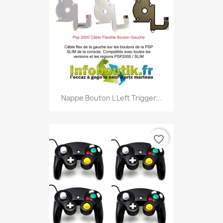
Nappe Bouton L Left Trigger...
favorite_border