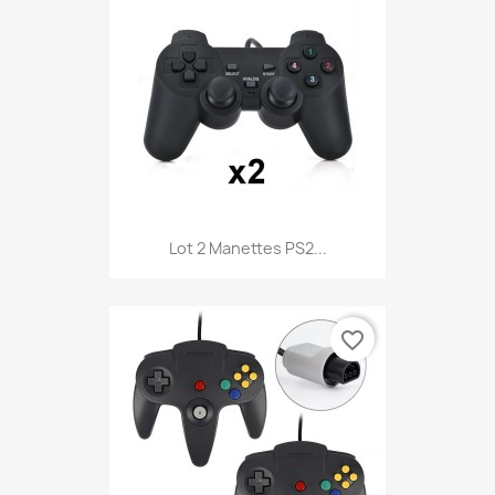
Lot 2 Manettes PS2...
favorite_border