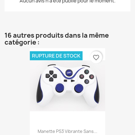
Aucun avis n'a été publié pour le moment.
16 autres produits dans la même
catégorie :
RUPTURE DE STOCK
favorite_border
Manette PS3 Vibrante Sans...