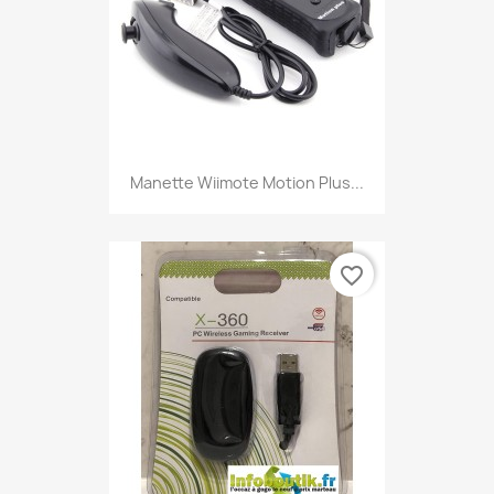
Manette Wiimote Motion Plus...
favorite_border