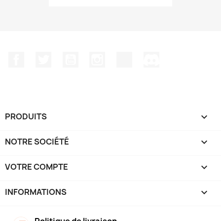
Facebook
Twitter
YouTube
Instagram
TikTok
Discord
PRODUITS

NOTRE SOCIÉTÉ

VOTRE COMPTE

INFORMATIONS
keyboard_arrow_down
Politique de livraison