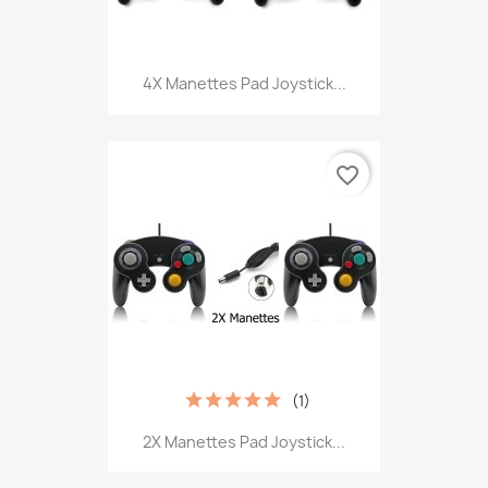
4X Manettes Pad Joystick...
favorite_border
(1)
2X Manettes Pad Joystick...