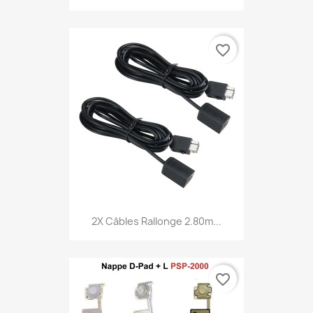
favorite_border
2X Câbles Rallonge 2.80m...
favorite_border