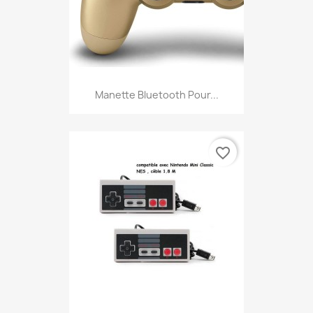
Manette Bluetooth Pour...
favorite_border