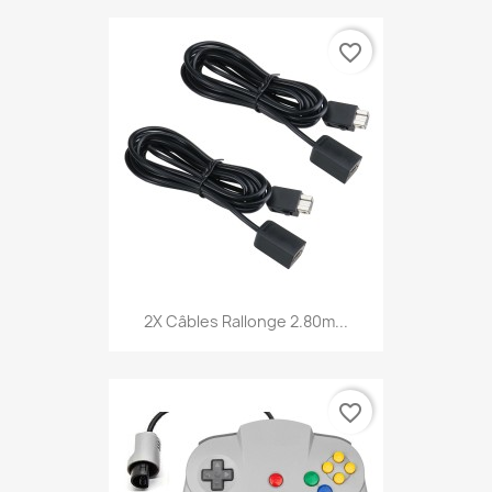
favorite_border
2X Câbles Rallonge 2.80m...
favorite_border