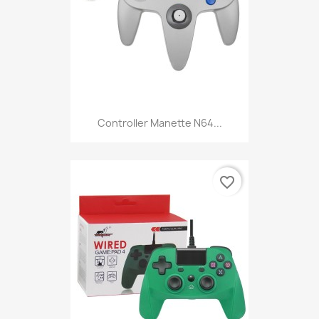
Controller Manette N64...
favorite_border