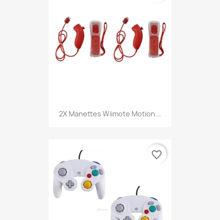
2X Manettes Wiimote Motion...
favorite_border