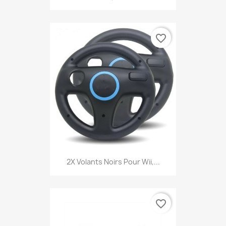
favorite_border
2X Volants Noirs Pour Wii,...
favorite_border