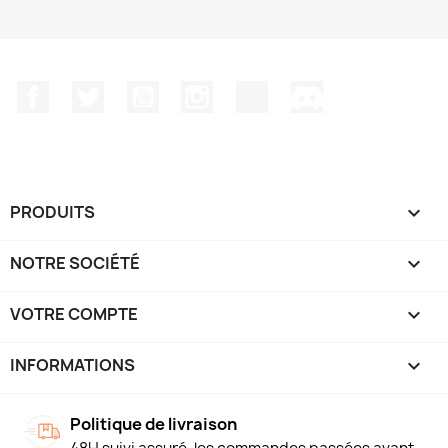
Facebook
Twitter
YouTube
Instagram
TikTok
Discord
PRODUITS

NOTRE SOCIÉTÉ

VOTRE COMPTE

INFORMATIONS
keyboard_arrow_down
Politique de livraison