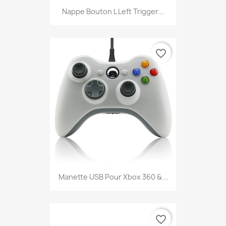
Nappe Bouton L Left Trigger...
favorite_border
Manette USB Pour Xbox 360 &...
favorite_border