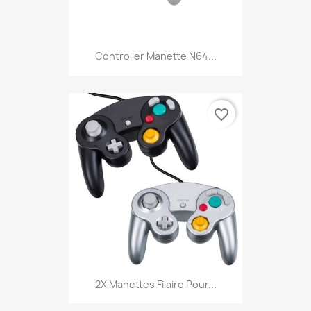
Controller Manette N64...
favorite_border
2X Manettes Filaire Pour...