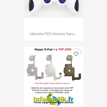
Manette PS3 Vibrante Sans...
favorite_border