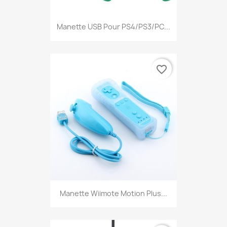
Manette USB Pour PS4/PS3/PC...
favorite_border
Manette Wiimote Motion Plus...