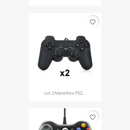
favorite_border
Lot 2 Manettes PS2...
favorite_border