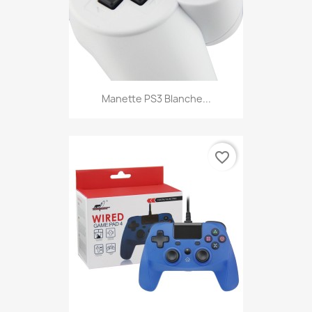
Manette PS3 Blanche...
favorite_border