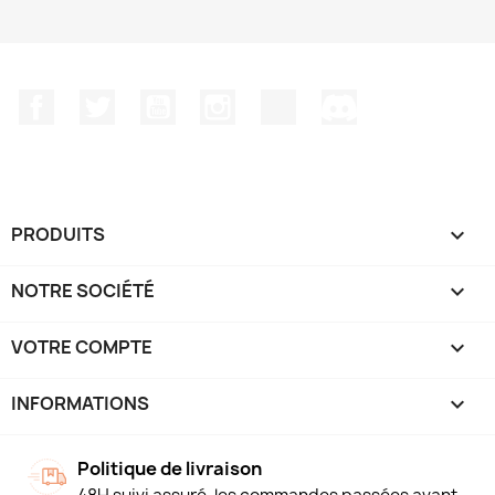
Facebook
Twitter
YouTube
Instagram
TikTok
Discord
PRODUITS

NOTRE SOCIÉTÉ

VOTRE COMPTE

INFORMATIONS
keyboard_arrow_down
Politique de livraison