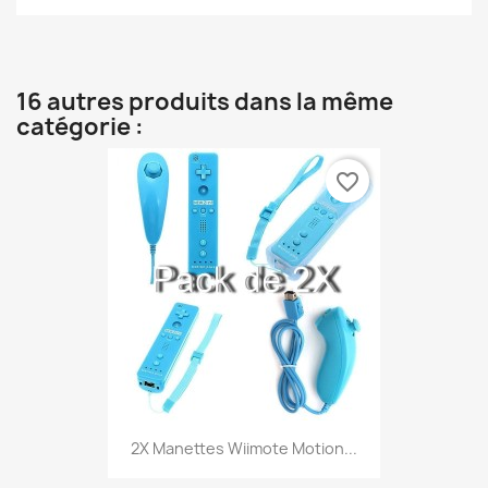
16 autres produits dans la même
catégorie :
favorite_border
2X Manettes Wiimote Motion...