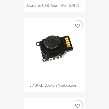
Manette USB Pour PS4/PS3/PC...
favorite_border
3D Stick, Bouton Analogique...
favorite_border