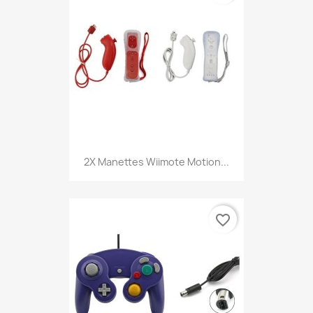
2X Manettes Wiimote Motion...
favorite_border