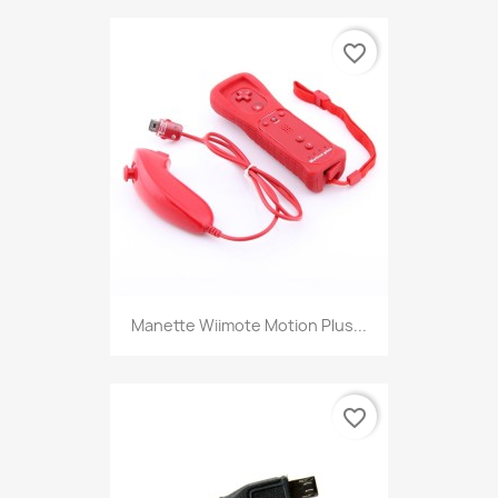
favorite_border
Manette Wiimote Motion Plus...
favorite_border