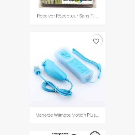
Receiver Récepteur Sans Fil...
favorite_border
Manette Wiimote Motion Plus...