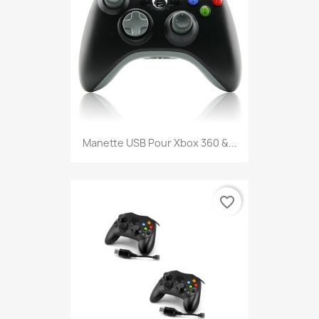
Manette USB Pour Xbox 360 &...
favorite_border