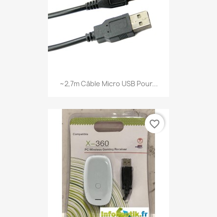
~2,7m Câble Micro USB Pour...
favorite_border