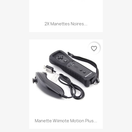
2X Manettes Noires...
favorite_border
Manette Wiimote Motion Plus...