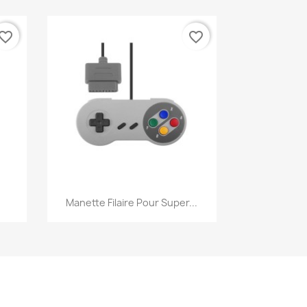
vorite_border
favorite_border
Aperçu rapide

Manette Filaire Pour Super...