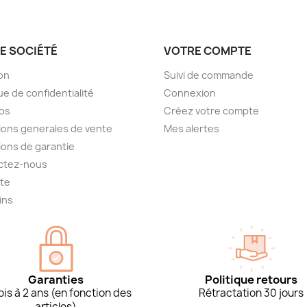
E SOCIÉTÉ
VOTRE COMPTE
son
Suivi de commande
ue de confidentialité
Connexion
os
Créez votre compte
ions generales de vente
Mes alertes
ions de garantie
ctez-nous
ite
ins
Garanties
Politique retours
is à 2 ans (en fonction des
Rétractation 30 jours
articles)