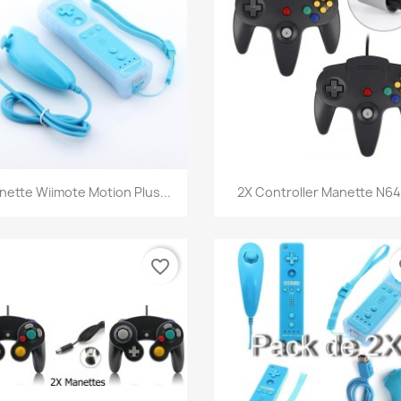
Aperçu rapide
Aperçu rapide


nette Wiimote Motion Plus...
2X Controller Manette N64.
favorite_border
fa