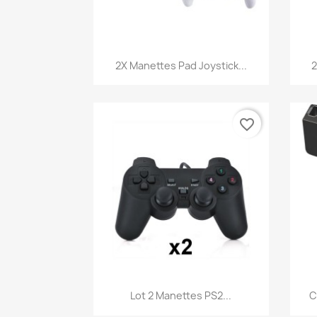
Aperçu rapide

2X Manettes Pad Joystick...
2
favorite_border
Aperçu rapide

Lot 2 Manettes PS2...
C