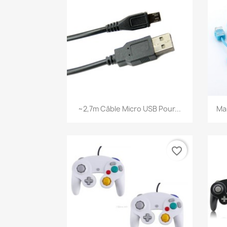
Aperçu rapide

~2,7m Câble Micro USB Pour...
Ma
favorite_border