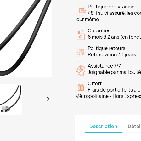
Politique de livraison
48H suivi assuré, les 
jour même
Garanties
6 mois à 2 ans (en fonct
Politique retours
Rétractation 30 jours
Assistance 7/7
Joignable par mail ou t
Offert
Frais de port offerts à
Métropolitaine - Hors Expres

Description
Détai