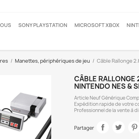
NOUS
SONY PLAYSTATION
MICROSOFT XBOX
NIN
res
Manettes, périphériques de jeu
Câble Rallonge 2
CÂBLE RALLONGE 
NINTENDO NES & SN
Article Neuf Générique Compa
Expédition rapide de votre 
Professionnel de la vente à d
Partager