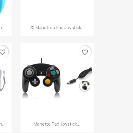
Aperçu rapide

...
2X Manettes Pad Joystick...
vorite_border
favorite_border
Aperçu rapide

...
Manette Pad Joystick...