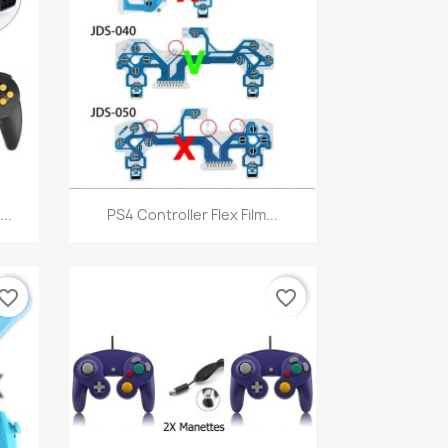
Aperçu rapide

..
PS4 Controller Flex Film...
vorite_border
favorite_border