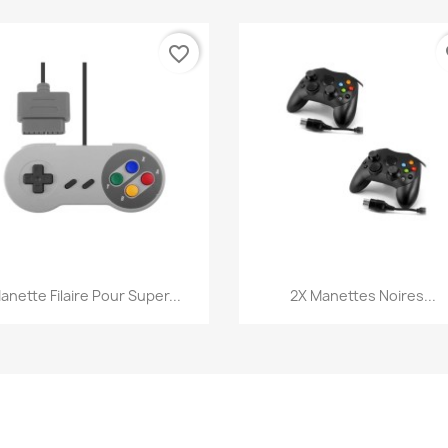
favorite_border
fa
Aperçu rapide
Aperçu rapide


anette Filaire Pour Super...
2X Manettes Noires...