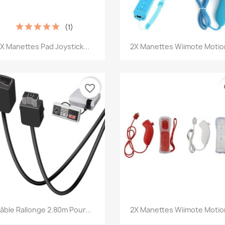
(1)
Aperçu rapide
Aperçu rapide


X Manettes Pad Joystick...
2X Manettes Wiimote Motion
favorite_border
fa
Aperçu rapide
Aperçu rapide


âble Rallonge 2.80m Pour...
2X Manettes Wiimote Motion