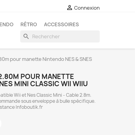

Connexion
TENDO
RÉTRO
ACCESSOIRES
search
.80m pour manette Nintendo NES & SNES
2.80M POUR MANETTE
ES MINI CLASSIC WII WIIU
tible Wii et Nes Classic Mini - Cable 2.8m.
commande sous enveloppe à bulle spécifique.
istance Infoboutik.fr