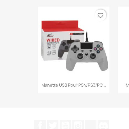
favorite_border
Aperçu rapide

Manette USB Pour PS4/PS3/PC...
M
Facebook
Twitter
YouTube
Instagram
TikTok
Discord