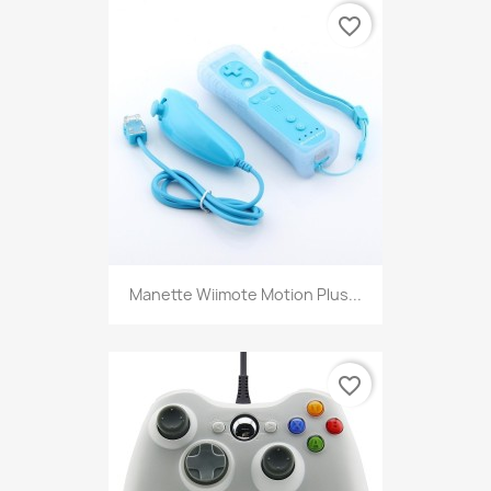
favorite_border
Manette Wiimote Motion Plus...
favorite_border