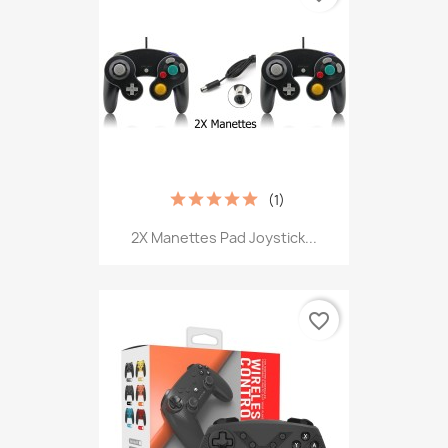
(1)
2X Manettes Pad Joystick...
favorite_border