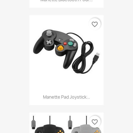
favorite_border
Manette Pad Joystick...
favorite_border