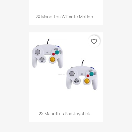
2X Manettes Wiimote Motion...
favorite_border
2X Manettes Pad Joystick...