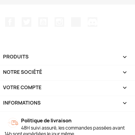
Facebook
Twitter
YouTube
Instagram
TikTok
Discord
PRODUITS

NOTRE SOCIÉTÉ

VOTRE COMPTE

INFORMATIONS
keyboard_arrow_down
Politique de livraison
48H suivi assuré, les commandes passées avant
14h sont expédiées le jour même