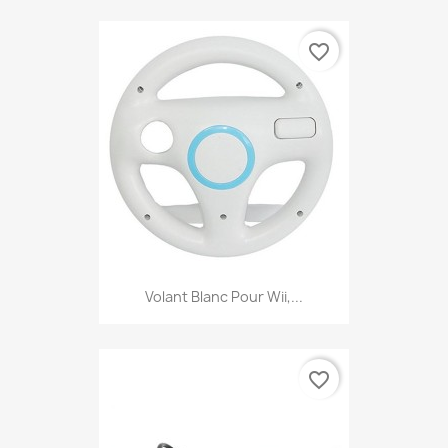
favorite_border
Volant Blanc Pour Wii,...
favorite_border