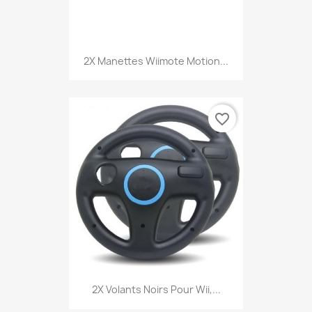
2X Manettes Wiimote Motion...
favorite_border
2X Volants Noirs Pour Wii,...