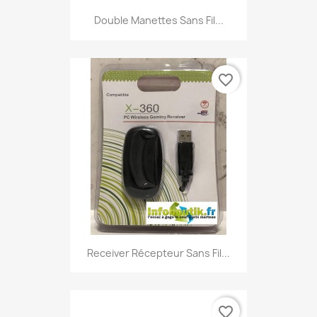
Double Manettes Sans Fil...
favorite_border
Receiver Récepteur Sans Fil...
favorite_border