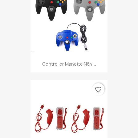
Controller Manette N64...
favorite_border