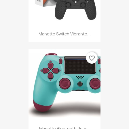
Manette Switch Vibrante...
favorite_border
Manette Bluetooth Pour...