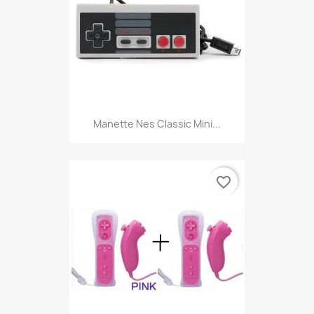
Manette Nes Classic Mini...
favorite_border