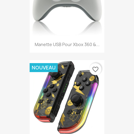
Manette USB Pour Xbox 360 &...
NOUVEAU
favorite_border