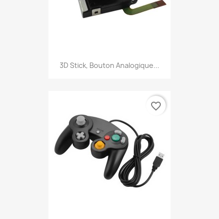
3D Stick, Bouton Analogique...
favorite_border