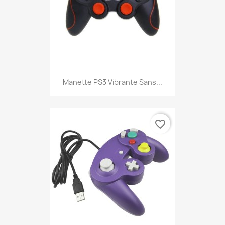
Manette PS3 Vibrante Sans...
favorite_border