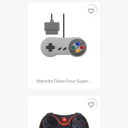
favorite_border
Manette Filaire Pour Super...
favorite_border