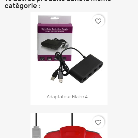
catégorie :
favorite_border
Adaptateur Filaire 4...
favorite_border