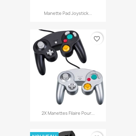
Manette Pad Joystick...
favorite_border
2X Manettes Filaire Pour...