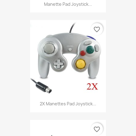
Manette Pad Joystick...
favorite_border
2X Manettes Pad Joystick...
favorite_border