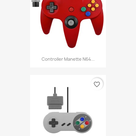
Controller Manette N64...
favorite_border