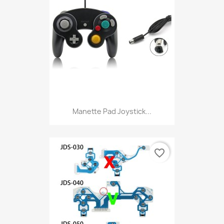
Manette Pad Joystick...
favorite_border