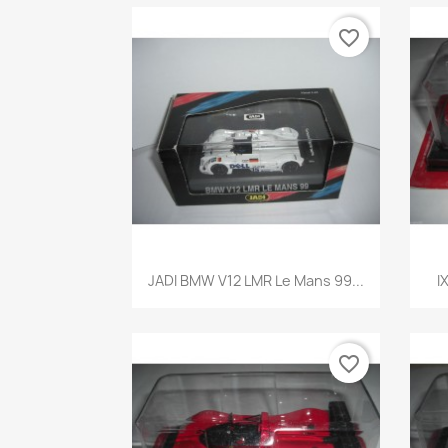
favorite_border
Aperçu rapide

JADI BMW V12 LMR Le Mans 99...
I
favorite_border