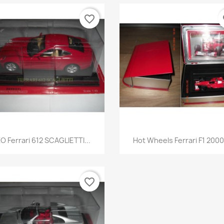
favorite_border
fa
Aperçu rapide
Aperçu rapide


XO Ferrari 612 SCAGLIETTI...
Hot Wheels Ferrari F1 2000.
favorite_border