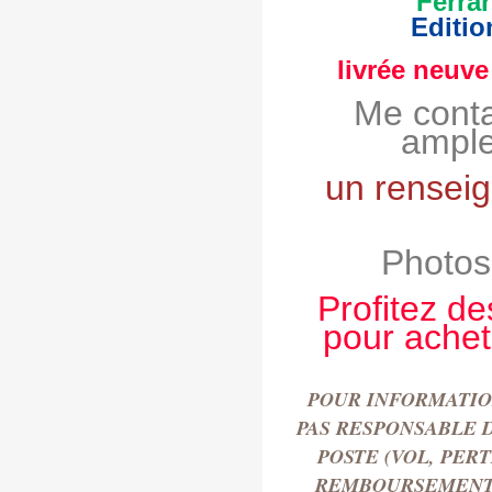
Ferra
Editio
livrée neuve
Me conta
ample
un rensei
Photos
Profitez de
pour achet
POUR INFORMATION
PAS RESPONSABLE 
POSTE (VOL, PER
REMBOURSEMENT 