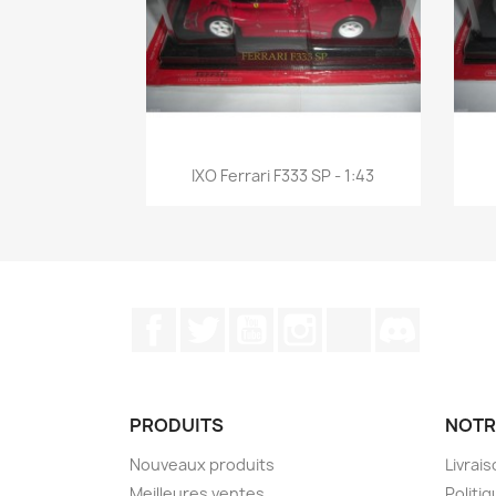
Aperçu rapide

IXO Ferrari F333 SP - 1:43
Facebook
Twitter
YouTube
Instagram
TikTok
Discord
PRODUITS
NOTR
Nouveaux produits
Livrai
Meilleures ventes
Politiq