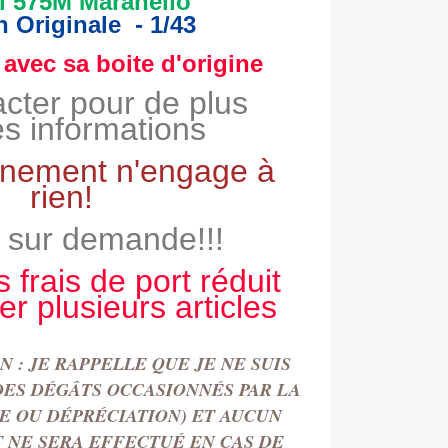
ri 575M Maranello
n Originale
- 1/43
 avec sa boite d'origine
cter pour de plus
s informations
gnement n'engage à
rien!
 sur demande!!!
s frais de port réduit
er plusieurs
articles
 : JE RAPPELLE QUE JE NE SUIS
DES DÉGÂTS OCCASIONN
É
S PAR LA
TE OU DÉPRÉCIATION) ET AUCUN
NE SERA EFFECTU
É
EN CAS DE