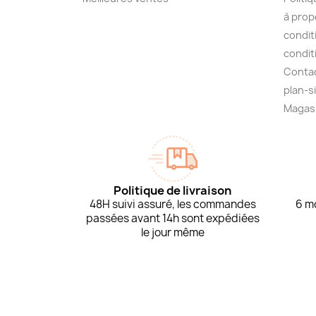
à prop
condit
condit
Conta
plan-s
Magas
Politique de livraison
48H suivi assuré, les commandes
6 mo
passées avant 14h sont expédiées
le jour même