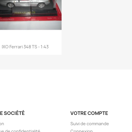
Aperçu rapide

IXO Ferrari 348 TS - 1:43
E SOCIÉTÉ
VOTRE COMPTE
son
Suivi de commande
ue de confidentialité
Connexion