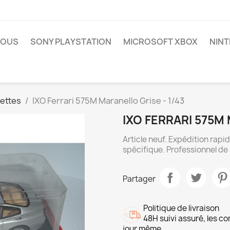
NOUS
SONY PLAYSTATION
MICROSOFT XBOX
NIN
ettes
IXO Ferrari 575M Maranello Grise - 1/43
IXO FERRARI 575M 
Article neuf. Expédition rap
spécifique. Professionnel de 
Partager
Politique de livraison
48H suivi assuré, les 
jour même