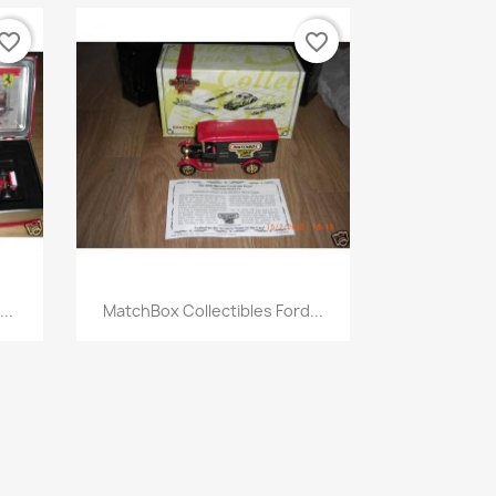
vorite_border
favorite_border
Aperçu rapide

..
MatchBox Collectibles Ford...