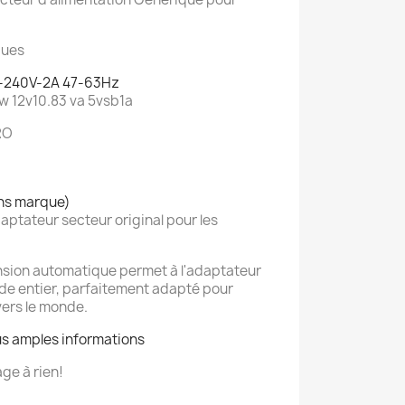
ques
0-240V-2A 47-63Hz
5w 12v10.83 va 5vsb1a
RO
ans marque)
ptateur secteur original pour les
nsion automatique permet à l'adaptateur
onde entier, parfaitement adapté pour
vers le monde.
us amples informations
ge à rien!