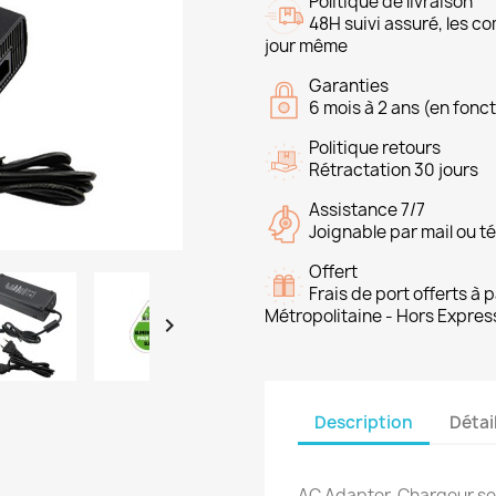
Politique de livraison
48H suivi assuré, les 
jour même
Garanties
6 mois à 2 ans (en fonct
Politique retours
Rétractation 30 jours
Assistance 7/7
Joignable par mail ou t
Offert
Frais de port offerts à
Métropolitaine - Hors Expres

Description
Détai
AC Adapter, Chargeur se