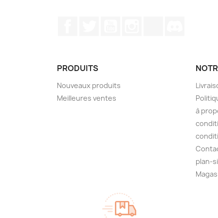
Facebook
Twitter
YouTube
Instagram
TikTok
Discord
PRODUITS
NOTR
Nouveaux produits
Livrai
Meilleures ventes
Politiq
à prop
condit
condit
Conta
plan-s
Magas