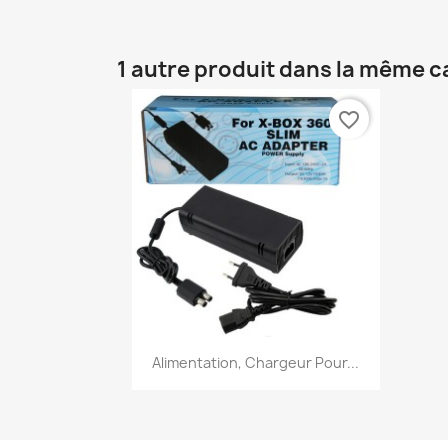
1 autre produit dans la même c
favorite_border
Aperçu rapide

Alimentation, Chargeur Pour...