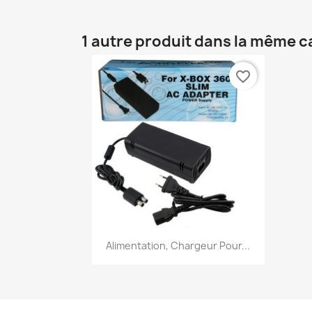
1 autre produit dans la même c
favorite_border
Aperçu rapide

Alimentation, Chargeur Pour...