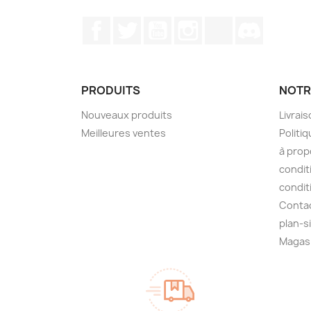
Facebook
Twitter
YouTube
Instagram
TikTok
Discord
PRODUITS
NOTR
Nouveaux produits
Livrai
Meilleures ventes
Politiq
à prop
condit
condit
Conta
plan-s
Magas