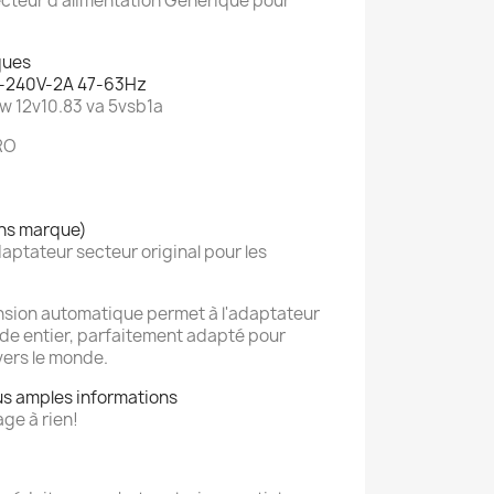
cteur d'alimentation Générique pour
ques
00-240V-2A 47-63Hz
5w 12v10.83 va 5vsb1a
URO
ans marque)
ptateur secteur original pour les
ension automatique permet à l'adaptateur
onde entier, parfaitement adapté pour
vers le monde.
us amples informations
ge à rien!