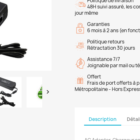
Politique de livraison
48H suivi assuré, les 
jour même
Garanties
6 mois à 2 ans (en fonct
Politique retours
Rétractation 30 jours
Assistance 7/7
Joignable par mail ou t
Offert
Frais de port offerts à
Métropolitaine - Hors Expres

Description
Détai