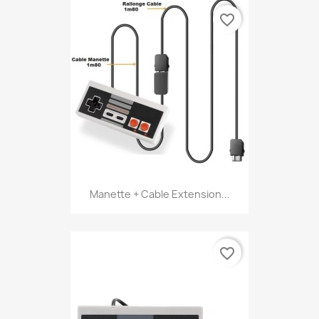
favorite_border
Manette + Cable Extension...
favorite_border