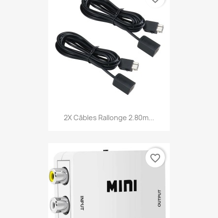
2X Câbles Rallonge 2.80m...
favorite_border