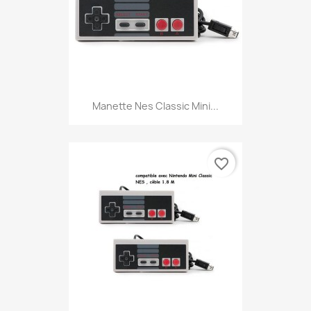
Manette Nes Classic Mini...
favorite_border