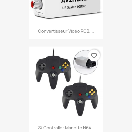
Convertisseur Vidéo RGB,...
favorite_border
2X Controller Manette N64...