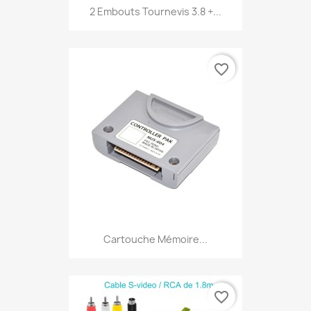
2 Embouts Tournevis 3.8 +...
favorite_border
Cartouche Mémoire...
favorite_border