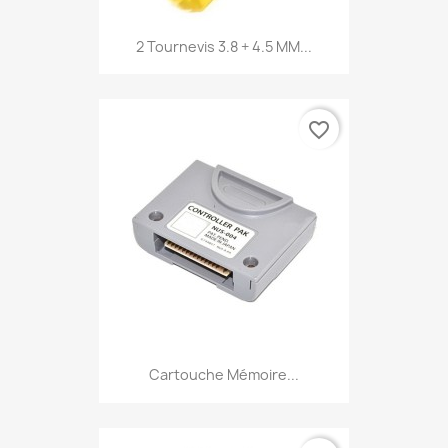
2 Tournevis 3.8 + 4.5 MM...
favorite_border
Cartouche Mémoire...