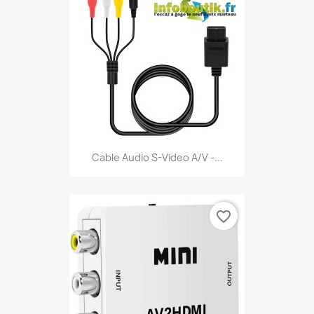
Cable Audio S-Video A/V -...
favorite_border