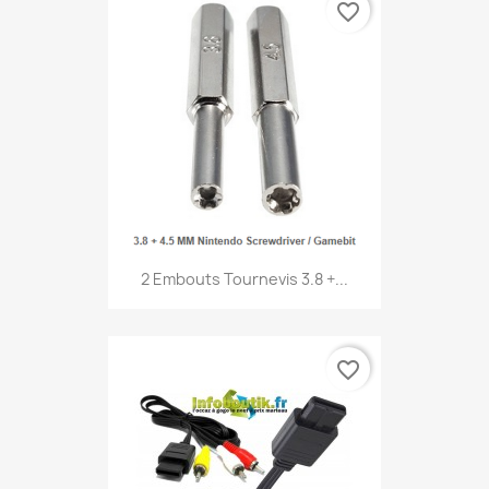
favorite_border
2 Embouts Tournevis 3.8 +...
favorite_border