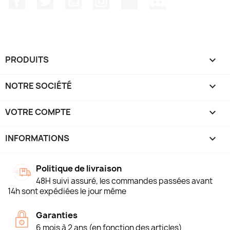
PRODUITS

NOTRE SOCIÉTÉ

VOTRE COMPTE

INFORMATIONS
keyboard_arrow_down
Politique de livraison
48H suivi assuré, les commandes passées avant
14h sont expédiées le jour même
Garanties
6 mois à 2 ans (en fonction des articles)