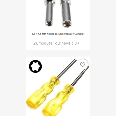
2 Embouts Tournevis 3.8 +...
favorite_border