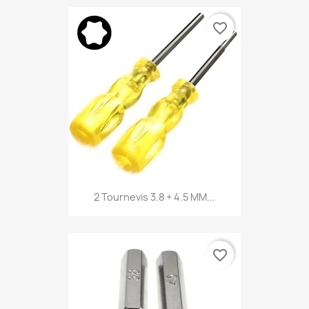
favorite_border
2 Tournevis 3.8 + 4.5 MM...
favorite_border