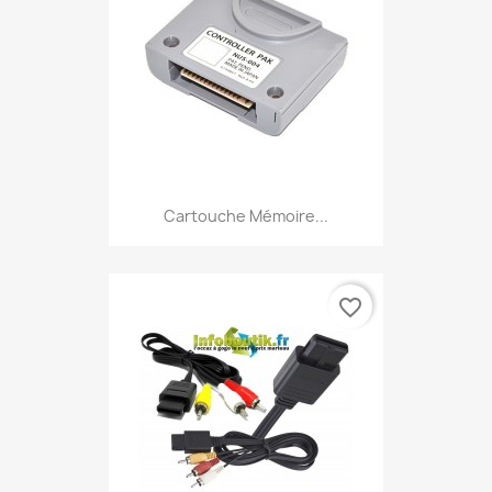
Cartouche Mémoire...
favorite_border