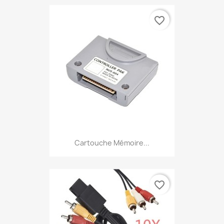
favorite_border
Cartouche Mémoire...
favorite_border