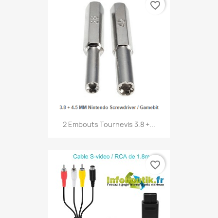
favorite_border
2 Embouts Tournevis 3.8 +...
favorite_border