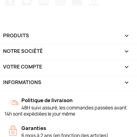
PRODUITS

NOTRE SOCIÉTÉ

VOTRE COMPTE

INFORMATIONS
keyboard_arrow_down
Politique de livraison
48H suivi assuré, les commandes passées avant
14h sont expédiées le jour même
Garanties
6 mois à 2 ans (en fonction des articles)