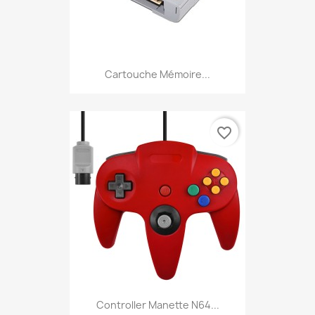
Cartouche Mémoire...
favorite_border
Controller Manette N64...