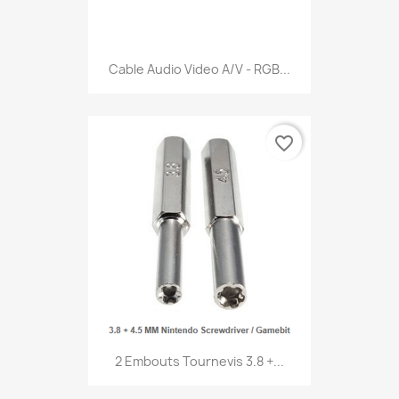
Cable Audio Video A/V - RGB...
favorite_border
2 Embouts Tournevis 3.8 +...