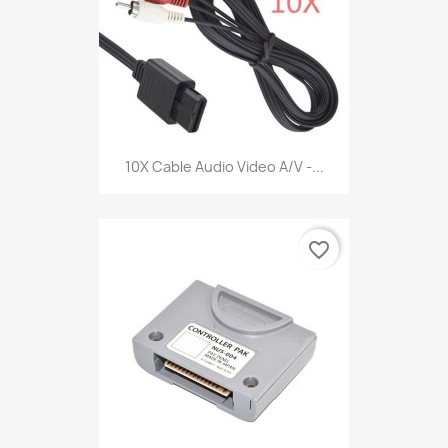
10X Cable Audio Video A/V -...
favorite_border