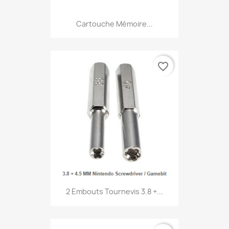
Cartouche Mémoire...
favorite_border
2 Embouts Tournevis 3.8 +...