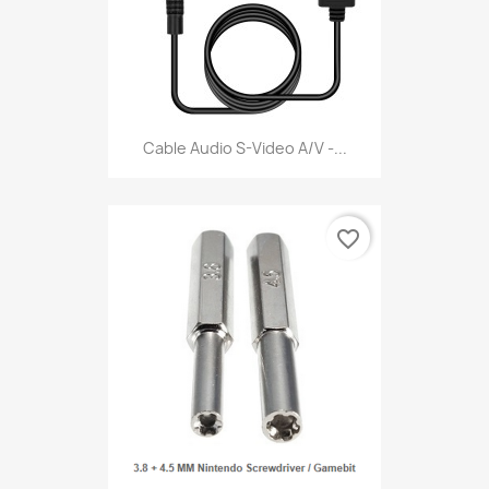
Cable Audio S-Video A/V -...
favorite_border