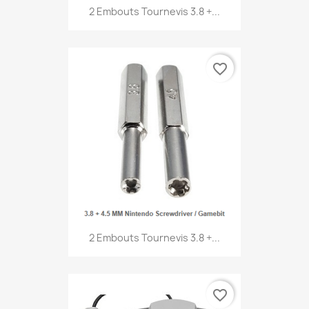
2 Embouts Tournevis 3.8 +...
favorite_border
2 Embouts Tournevis 3.8 +...
favorite_border