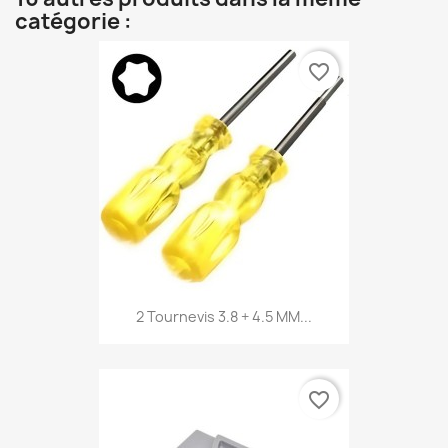
catégorie :
favorite_border
2 Tournevis 3.8 + 4.5 MM...
favorite_border