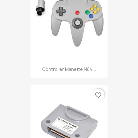
Controller Manette N64...
favorite_border