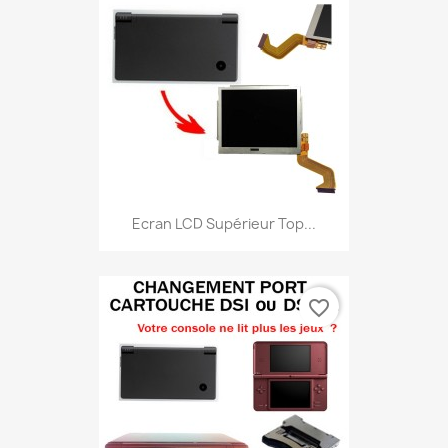
Ecran LCD Supérieur Top...
favorite_border