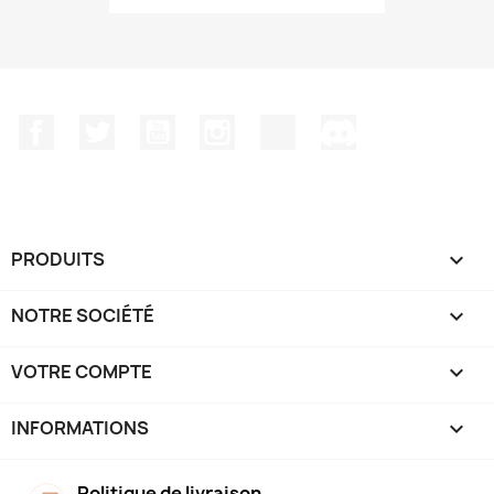
Facebook
Twitter
YouTube
Instagram
TikTok
Discord
PRODUITS

NOTRE SOCIÉTÉ

VOTRE COMPTE

INFORMATIONS
keyboard_arrow_down
Politique de livraison