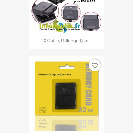
2X Cable, Rallonge 1,5m...
favorite_border