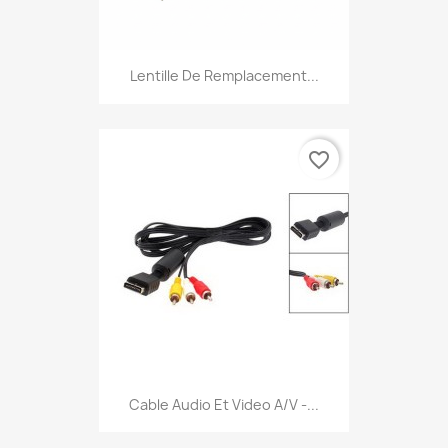
Lentille De Remplacement...
favorite_border
Cable Audio Et Video A/V -...