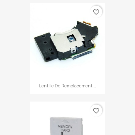
favorite_border
Lentille De Remplacement...
favorite_border