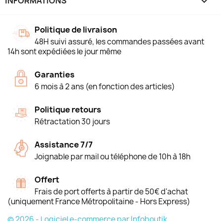
INFORMATIONS
keyboard_arrow_down
Politique de livraison
48H suivi assuré, les commandes passées avant
14h sont expédiées le jour même
Garanties
6 mois à 2 ans (en fonction des articles)
Politique retours
Rétractation 30 jours
Assistance 7/7
Joignable par mail ou téléphone de 10h à 18h
Offert
Frais de port offerts à partir de 50€ d'achat
(uniquement France Métropolitaine - Hors Express)
© 2026 - Logiciel e-commerce par Infoboutik