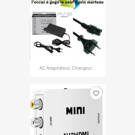
AC Adaptateur, Chargeur...
favorite_border