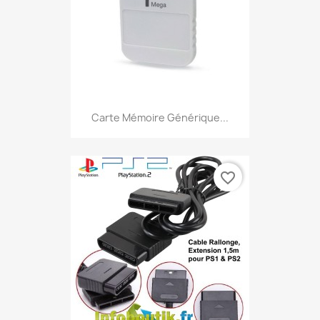
Carte Mémoire Générique...
favorite_border