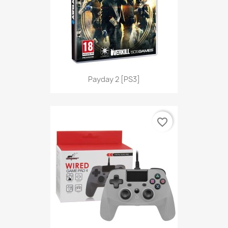
Payday 2 [PS3]
favorite_border