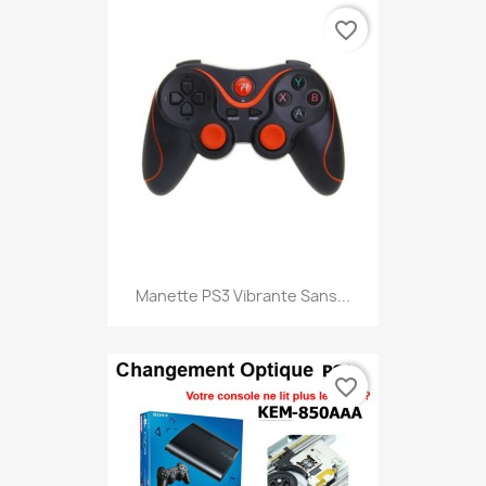
favorite_border
Manette PS3 Vibrante Sans...
favorite_border