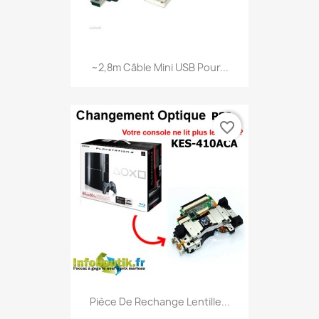
~2,8m Câble Mini USB Pour...
favorite_border
Pièce De Rechange Lentille...