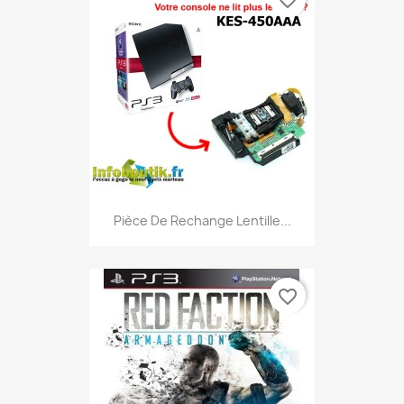
favorite_border
Pièce De Rechange Lentille...
favorite_border