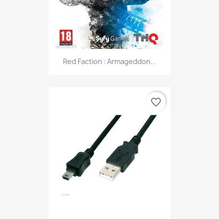
Red Faction : Armageddon...
favorite_border