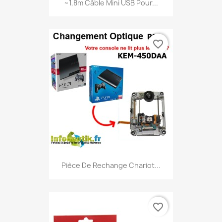
~1,8m Câble Mini USB Pour...
favorite_border
Pièce De Rechange Chariot...
favorite_border