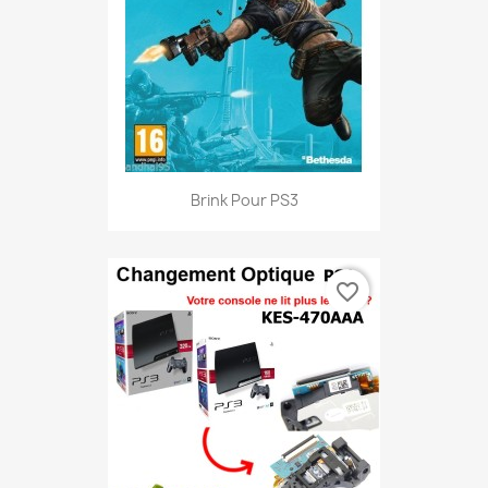
Brink Pour PS3
favorite_border