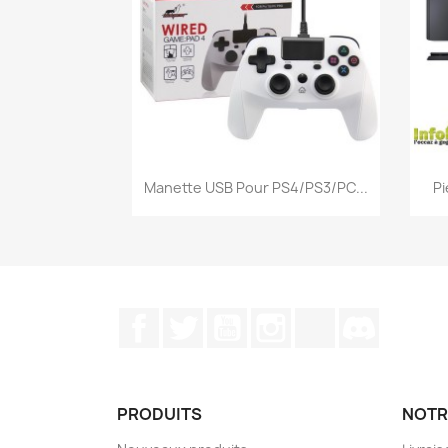
Aperçu rapide

Manette USB Pour PS4/PS3/PC...
Pi
Facebook
Twitter
YouTube
Instagram
TikTok
Discord
PRODUITS
NOTR