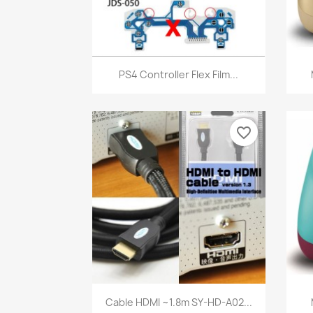
Aperçu rapide

PS4 Controller Flex Film...
favorite_border
Aperçu rapide

Cable HDMI ~1.8m SY-HD-A02...