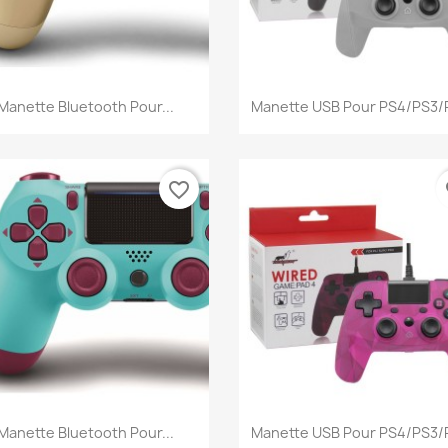
Aperçu rapide
Aperçu rapide


Manette Bluetooth Pour...
Manette USB Pour PS4/PS3/P
favorite_border
fa
Aperçu rapide
Aperçu rapide


Manette Bluetooth Pour...
Manette USB Pour PS4/PS3/P