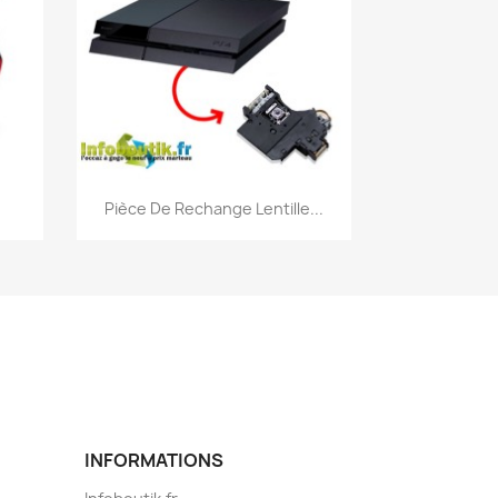
Aperçu rapide

.
Pièce De Rechange Lentille...
INFORMATIONS