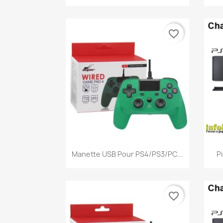
favorite_border
Aperçu rapide

Manette USB Pour PS4/PS3/PC...
P
favorite_border