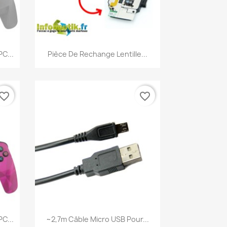
Aperçu rapide

C...
Pièce De Rechange Lentille...
vorite_border
favorite_border
Aperçu rapide

C...
~2,7m Câble Micro USB Pour...