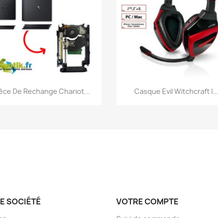
Aperçu rapide
Aperçu rapide


èce De Rechange Chariot...
Casque Evil Witchcraft I..
E SOCIÉTÉ
VOTRE COMPTE