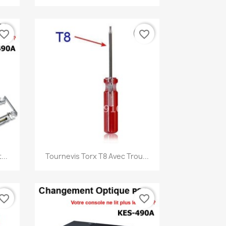
vorite_border
favorite_border
Aperçu rapide

...
Tournevis Torx T8 Avec Trou...
vorite_border
favorite_border