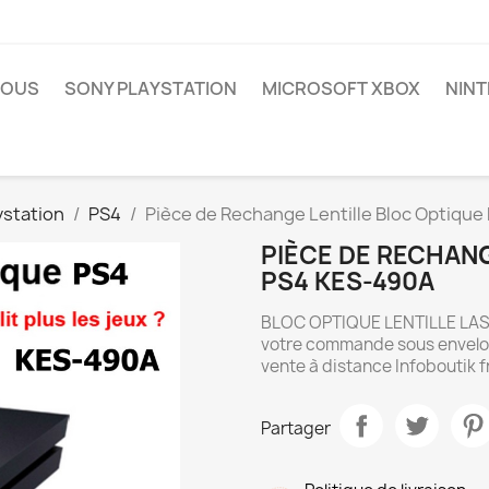
NOUS
SONY PLAYSTATION
MICROSOFT XBOX
NIN
ystation
PS4
Pièce de Rechange Lentille Bloc Optiqu
PIÈCE DE RECHANG
PS4 KES-490A
BLOC OPTIQUE LENTILLE LASE
votre commande sous envelopp
vente à distance Infoboutik f
Partager