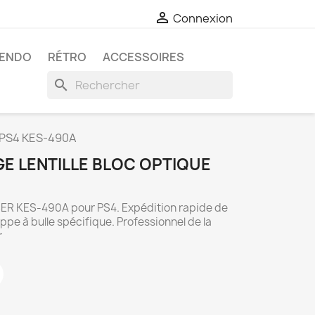

Connexion
TENDO
RÉTRO
ACCESSOIRES
search
e PS4 KES-490A
E LENTILLE BLOC OPTIQUE
R KES-490A pour PS4. Expédition rapide de
e à bulle spécifique. Professionnel de la
r