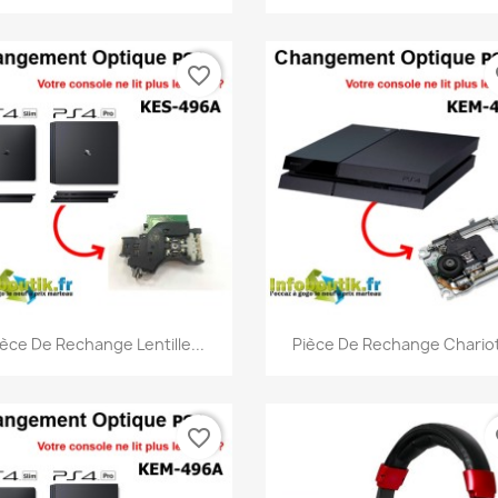
favorite_border
fa
Aperçu rapide
Aperçu rapide


ièce De Rechange Lentille...
Pièce De Rechange Chariot
favorite_border
fa