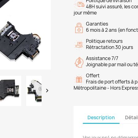
Politique de livraison
48H suivi assuré, les 
jour même
Garanties
6 mois à 2 ans (en fonct
Politique retours
Rétractation 30 jours
Assistance 7/7
Joignable par mail ou t
Offert
Frais de port offerts à
Métropolitaine - Hors Expres

Description
Détai
Vos jeux ps4 ne démarren