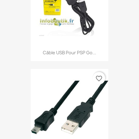
Câble USB Pour PSP Go...
favorite_border