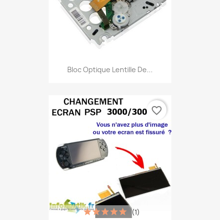
Bloc Optique Lentille De...
favorite_border
(1)