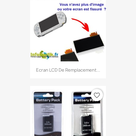
Ecran LCD De Remplacement...
favorite_border