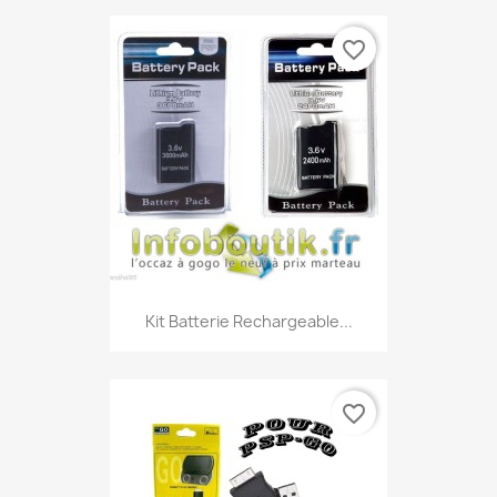
favorite_border
Kit Batterie Rechargeable...
favorite_border