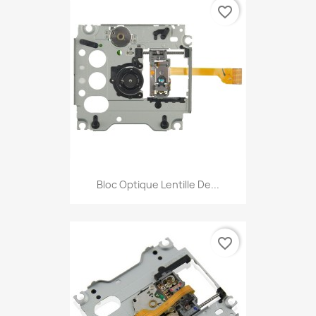
favorite_border
Bloc Optique Lentille De...
favorite_border