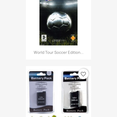
World Tour Soccer Edition...
favorite_border