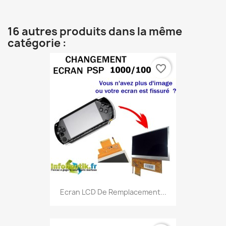
16 autres produits dans la même
catégorie :
favorite_border
Ecran LCD De Remplacement...