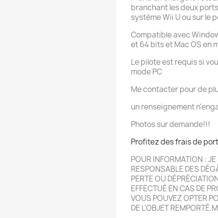
branchant les deux ports
système Wii U ou sur le 
Compatible avec Windows
et 64 bits et Mac OS en
Le pilote est requis si v
mode PC
Me contacter pour de pl
un renseignement n'enga
Photos sur demande!!!
Profitez des frais de por
POUR INFORMATION : JE 
RESPONSABLE DES DÉG
PERTE OU DÉPRÉCIATIO
EFFECTU
É
EN CAS DE PR
VOUS POUVEZ OPTER POU
DE L'OBJET REMPORT
É.
M