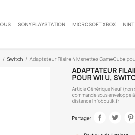
NOUS
SONY PLAYSTATION
MICROSOFT XBOX
NIN
o
Switch
Adaptateur Filaire 4 Manettes GameCube pour
ADAPTATEUR FILA
POUR WII U, SWIT
Article Générique Neuf (non o
commande sous enveloppe à bu
distance Infoboutik.fr
Partager