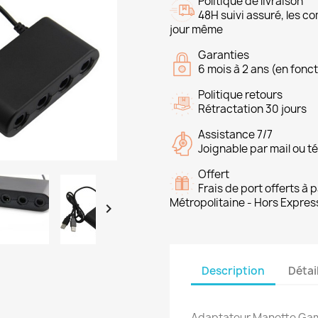
Politique de livraison
48H suivi assuré, les 
jour même
Garanties
6 mois à 2 ans (en fonct
Politique retours
Rétractation 30 jours
Assistance 7/7
Joignable par mail ou t
Offert
Frais de port offerts à
Métropolitaine - Hors Expres

Description
Détai
Adaptateur Manette Game