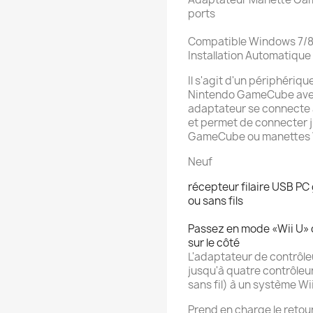
ports
Compatible Windows 7/8
Installation Automatique
Il s'agit d'un périphériq
Nintendo GameCube avec
adaptateur se connecte a
et permet de connecter 
GameCube ou manettes Wa
Neuf
récepteur filaire USB 
ou
sans fils
Passez en mode «Wii U» o
sur le côté
L'adaptateur de contrô
jusqu'à quatre contrôl
sans fil) à un système Wi
Prend en charge le retour