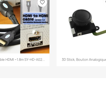
favorite_border
fa
Aperçu rapide
Aperçu rapide


ble HDMI ~1.8m SY-HD-A02...
3D Stick, Bouton Analogique