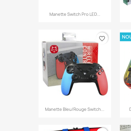
Aperçu rapide

Manette Switch Pro LED...
NO
favorite_border
Aperçu rapide

Manette Bleu/Rouge Switch...