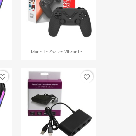
Aperçu rapide

.
Manette Switch Vibrante...
vorite_border
favorite_border