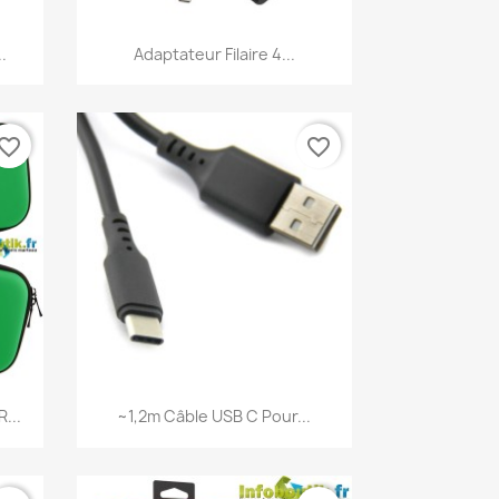
Aperçu rapide

.
Adaptateur Filaire 4...
vorite_border
favorite_border
Aperçu rapide

...
~1,2m Câble USB C Pour...