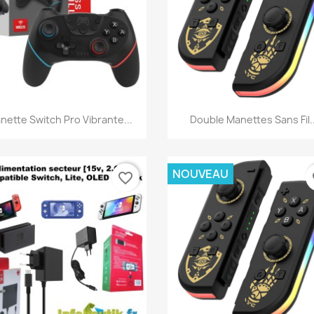
Aperçu rapide
Aperçu rapide


nette Switch Pro Vibrante...
Double Manettes Sans Fil..
NOUVEAU
favorite_border
fa