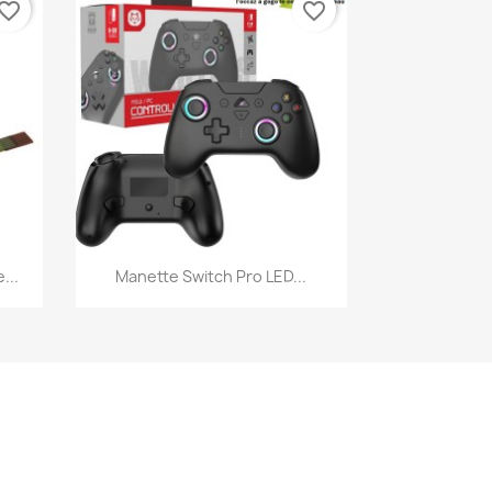
vorite_border
favorite_border
Aperçu rapide

...
Manette Switch Pro LED...