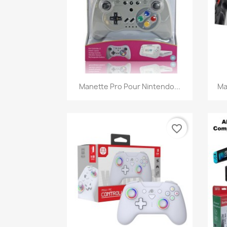
Aperçu rapide

Manette Pro Pour Nintendo...
Ma
favorite_border