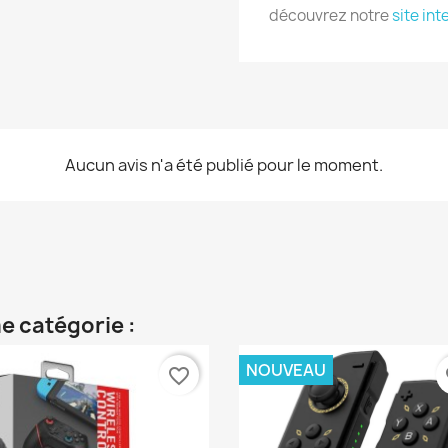
découvrez notre
site int
Aucun avis n'a été publié pour le moment.
e catégorie :
NOUVEAU
favorite_border
fa