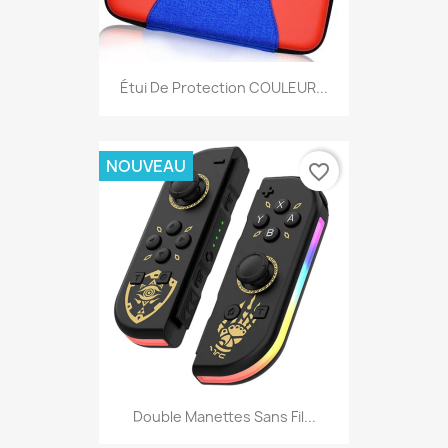
Étui De Protection COULEUR...
NOUVEAU
favorite_border
Double Manettes Sans Fil...