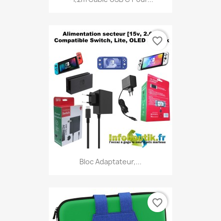
favorite_border
Bloc Adaptateur,...
favorite_border