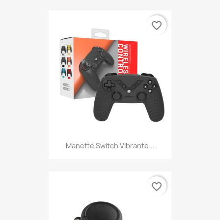
favorite_border
Manette Switch Vibrante...
favorite_border