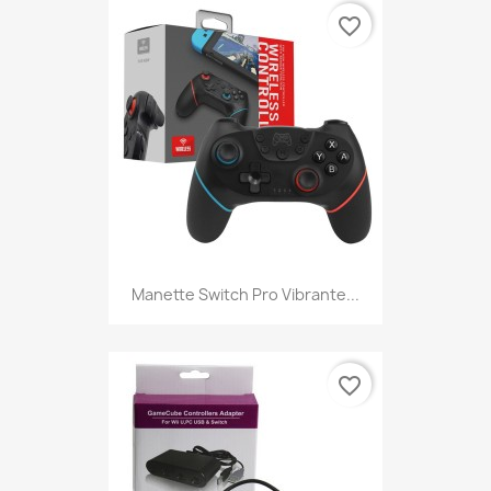
favorite_border
Manette Switch Pro Vibrante...
favorite_border