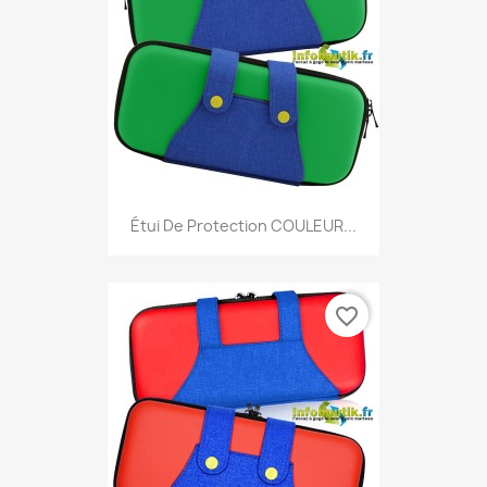
Étui De Protection COULEUR...
favorite_border