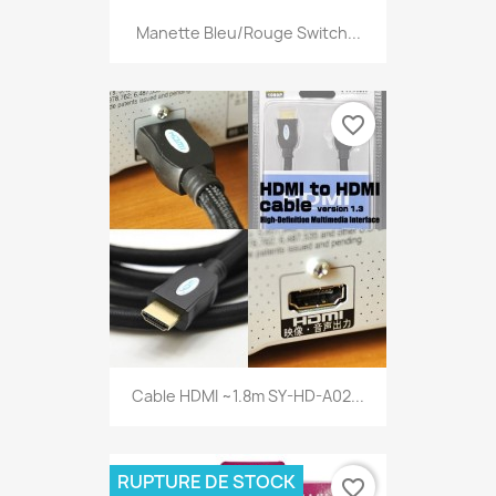
Manette Bleu/Rouge Switch...
favorite_border
Cable HDMI ~1.8m SY-HD-A02...
RUPTURE DE STOCK
favorite_border