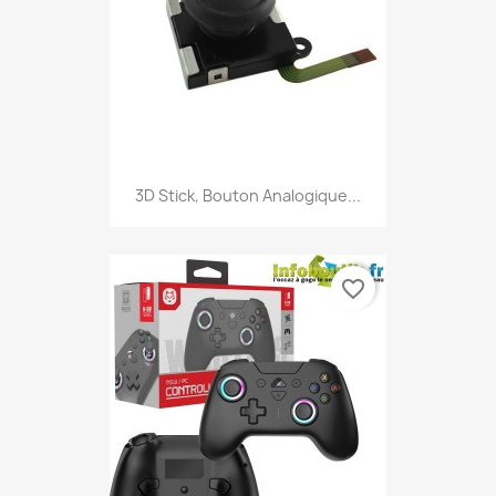
3D Stick, Bouton Analogique...
favorite_border