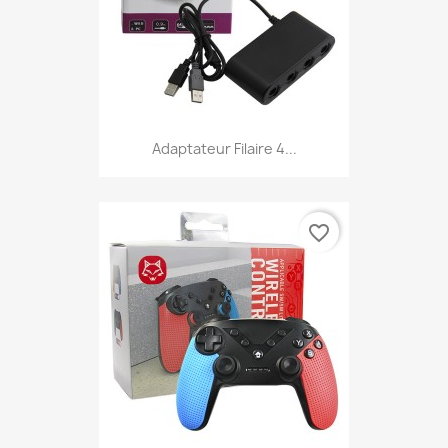
Adaptateur Filaire 4...
favorite_border