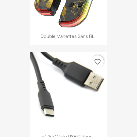
Double Manettes Sans Fil...
favorite_border
~1,2m Câble USB C Pour...