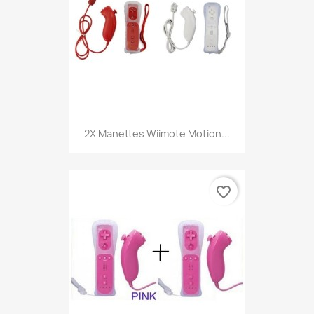
2X Manettes Wiimote Motion...
favorite_border