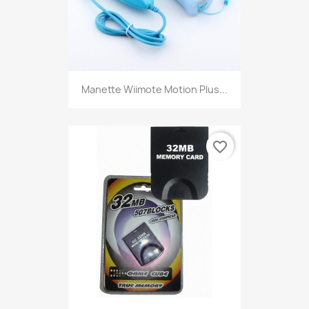
Manette Wiimote Motion Plus...
favorite_border