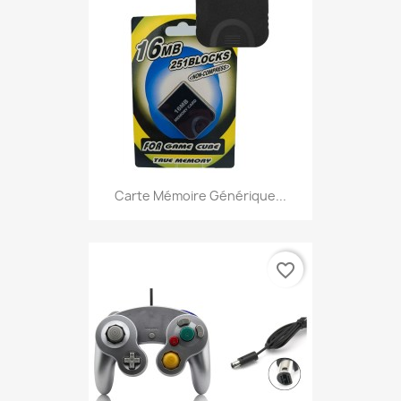
Carte Mémoire Générique...
favorite_border