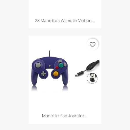
2X Manettes Wiimote Motion...
favorite_border
Manette Pad Joystick...