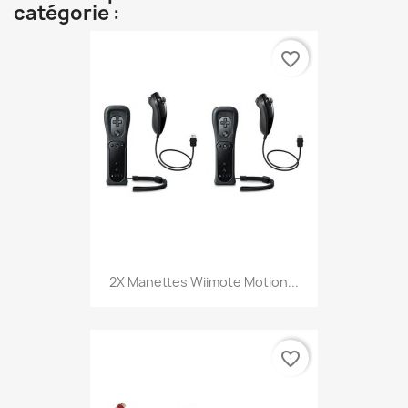
catégorie :
favorite_border
2X Manettes Wiimote Motion...
favorite_border