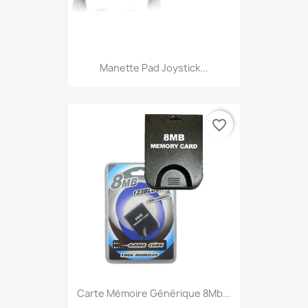
Manette Pad Joystick...
favorite_border
Carte Mémoire Générique 8Mb...