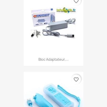
favorite_border
Bloc Adaptateur,...
favorite_border