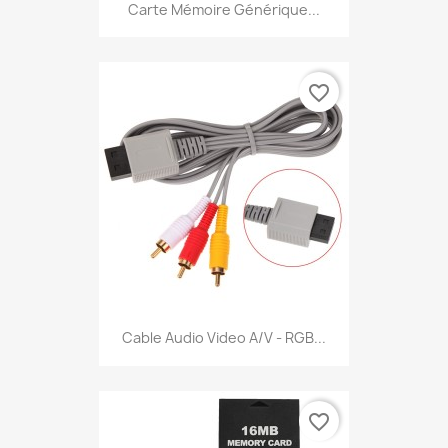
Carte Mémoire Générique...
favorite_border
Cable Audio Video A/V - RGB...
favorite_border