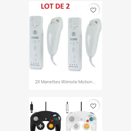
favorite_border
2X Manettes Wiimote Motion...
favorite_border