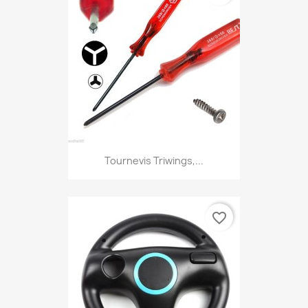
Tournevis Triwings,...
favorite_border