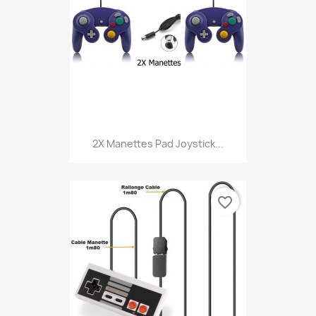
2X Manettes Pad Joystick...
favorite_border