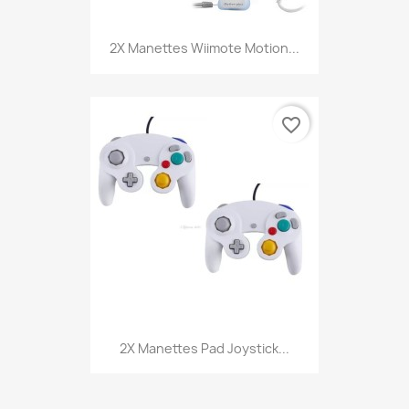
2X Manettes Wiimote Motion...
favorite_border
2X Manettes Pad Joystick...