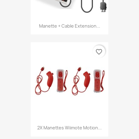
Manette + Cable Extension...
favorite_border
2X Manettes Wiimote Motion...