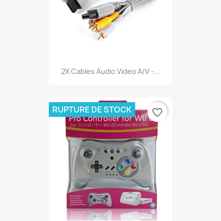
2X Cables Audio Video A/V -...
RUPTURE DE STOCK
favorite_border