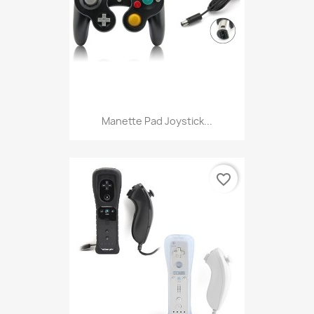
Manette Pad Joystick...
favorite_border