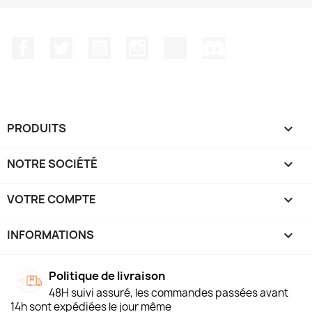
Facebook
Twitter
YouTube
Instagram
TikTok
Discord
PRODUITS

NOTRE SOCIÉTÉ

VOTRE COMPTE

INFORMATIONS
keyboard_arrow_down
Politique de livraison
48H suivi assuré, les commandes passées avant
14h sont expédiées le jour même