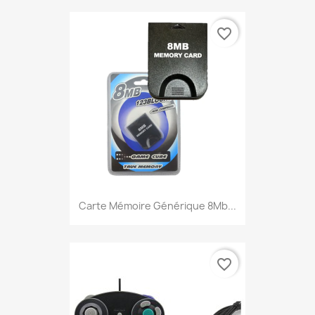
favorite_border
Carte Mémoire Générique 8Mb...
favorite_border