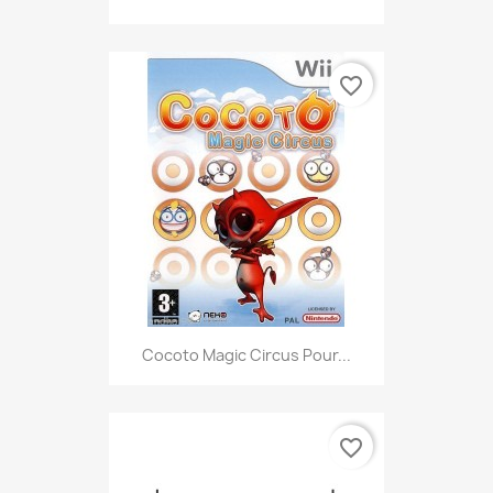
favorite_border
Cocoto Magic Circus Pour...
favorite_border