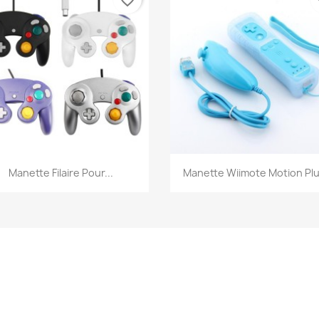
favorite_border
fa
Aperçu rapide
Aperçu rapide


Manette Filaire Pour...
Manette Wiimote Motion Plus