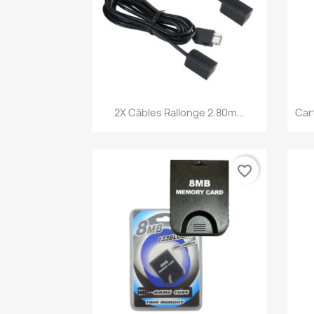
Aperçu rapide

2X Câbles Rallonge 2.80m...
Car
favorite_border