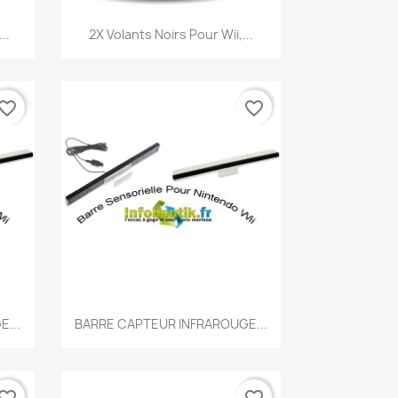
Aperçu rapide

..
2X Volants Noirs Pour Wii,...
vorite_border
favorite_border
Aperçu rapide

...
BARRE CAPTEUR INFRAROUGE...