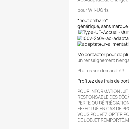
pour Wii-UGris
*neuf emballé*
générique, sans marque
Me contacter pour de pl
un renseignement n'enga
Photos sur demande!!!
Profitez des frais de por
POUR INFORMATION : JE 
RESPONSABLE DES DÉG
PERTE OU DÉPRÉCIATIO
EFFECTU
É
EN CAS DE PR
VOUS POUVEZ OPTER POU
DE L'OBJET REMPORT
É.
M