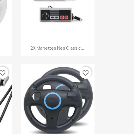
Aperçu rapide

2X Manettes Nes Classic...
vorite_border
favorite_border