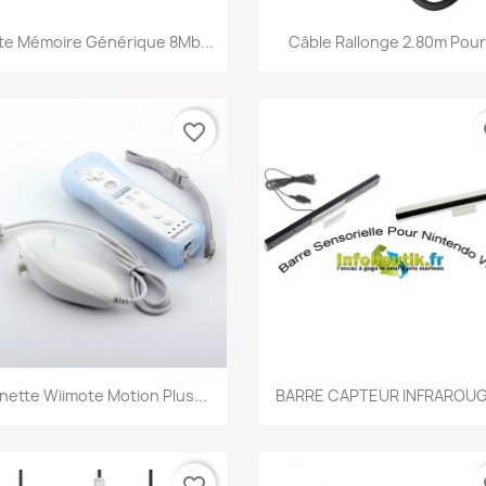
Aperçu rapide
Aperçu rapide


te Mémoire Générique 8Mb...
Câble Rallonge 2.80m Pour.
favorite_border
fa
Aperçu rapide
Aperçu rapide


nette Wiimote Motion Plus...
BARRE CAPTEUR INFRAROUGE