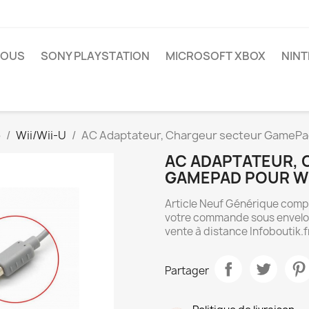
NOUS
SONY PLAYSTATION
MICROSOFT XBOX
NIN
o
Wii/Wii-U
AC Adaptateur, Chargeur secteur GamePad
AC ADAPTATEUR,
GAMEPAD POUR WI
Article Neuf Générique comp
votre commande sous envelopp
vente à distance Infoboutik.f
Partager