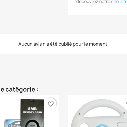
découvrez notre
site int
Aucun avis n'a été publié pour le moment.
e catégorie :
favorite_border
fa