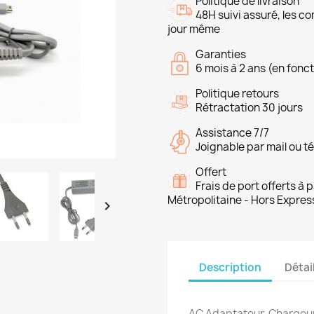
Politique de livraison
48H suivi assuré, les 
jour même
Garanties
6 mois à 2 ans (en fonct
Politique retours
Rétractation 30 jours
Assistance 7/7
Joignable par mail ou t
Offert
Frais de port offerts à
Métropolitaine - Hors Expres

Description
Détai
AC Adaptateur, Chargeu