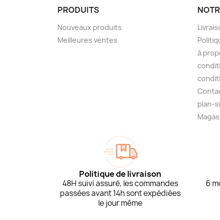
PRODUITS
NOTR
Nouveaux produits
Livrai
Meilleures ventes
Politiq
à prop
condit
condit
Conta
plan-s
Magas
Politique de livraison
48H suivi assuré, les commandes
6 mo
passées avant 14h sont expédiées
le jour même