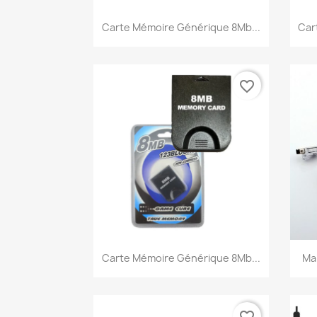
Aperçu rapide

Carte Mémoire Générique 8Mb...
Car
favorite_border
Aperçu rapide

Carte Mémoire Générique 8Mb...
Ma