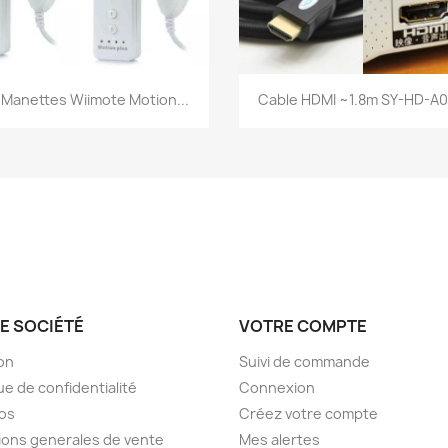
Aperçu rapide
Aperçu rapide


 Manettes Wiimote Motion...
Cable HDMI ~1.8m SY-HD-A02
E SOCIÉTÉ
VOTRE COMPTE
son
Suivi de commande
ue de confidentialité
Connexion
os
Créez votre compte
ions generales de vente
Mes alertes