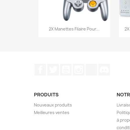
Aperçu rapide

2X Manettes Filaire Pour...
2X
Facebook
Twitter
YouTube
Instagram
TikTok
Discord
PRODUITS
NOTR
Nouveaux produits
Livrai
Meilleures ventes
Politiq
à prop
condit