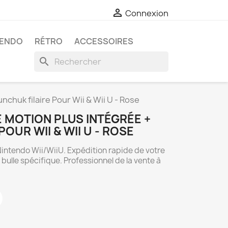

Connexion
TENDO
RÉTRO
ACCESSOIRES
search
chuk filaire Pour Wii & Wii U - Rose
 MOTION PLUS INTÉGRÉE +
OUR WII & WII U - ROSE
Nintendo Wii/WiiU. Expédition rapide de votre
lle spécifique. Professionnel de la vente à