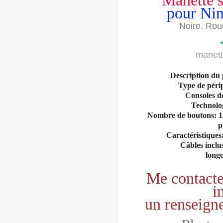
Manette s
pour Nin
Noire, Rou
manett
Description du
Type de pér
Consoles d
Technolog
Nombre de boutons: 12 
p
Caractéristiques:
Câbles inclu
long
Me contacte
i
un renseign