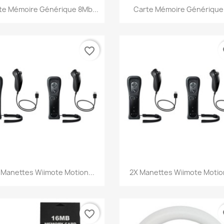
Aperçu rapide
Aperçu rapide


te Mémoire Générique 8Mb...
Carte Mémoire Générique.
favorite_border
fa
Aperçu rapide
Aperçu rapide


 Manettes Wiimote Motion...
2X Manettes Wiimote Motion
favorite_border
fa