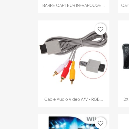
Aperçu rapide

BARRE CAPTEUR INFRAROUGE...
Car
favorite_border
Aperçu rapide

Cable Audio Video A/V - RGB...
2X
favorite_border