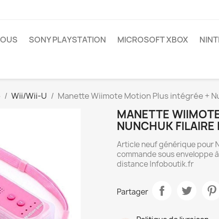
NOUS
SONY PLAYSTATION
MICROSOFT XBOX
NIN
o
Wii/Wii-U
Manette Wiimote Motion Plus intégrée + Nun
MANETTE WIIMOTE
NUNCHUK FILAIRE P
Article neuf générique pour 
commande sous enveloppe à bu
distance Infoboutik.fr
Partager