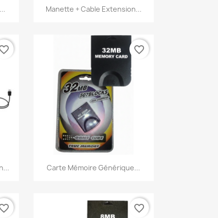
Aperçu rapide

..
Manette + Cable Extension...
vorite_border
favorite_border
Aperçu rapide

...
Carte Mémoire Générique...
vorite_border
favorite_border