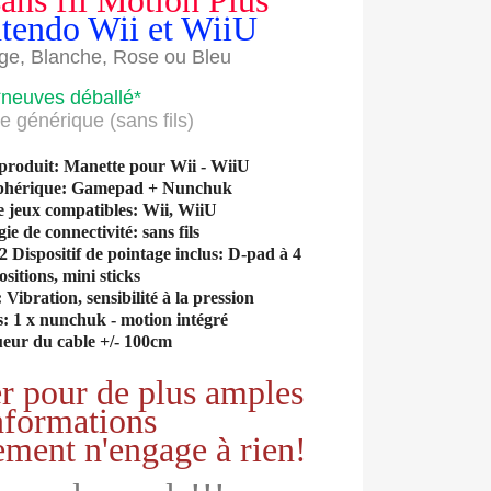
ans fil Motion Plus
tendo Wii et WiiU
ge, Blanche, Rose ou Bleu
*neuves déballé*
e générique (sans fils)
 produit: Manette pour Wii - WiiU
iphérique: Gamepad + Nunchuk
e jeux compatibles: Wii, WiiU
ie de connectivité: sans fils
Dispositif de pointage inclus: D-pad à 4
ositions, mini sticks
 Vibration, sensibilité à la pression
s: 1 x nunchuk - motion intégré
ueur du cable +/- 100cm
r pour de plus amples
nformations
ement n'engage à rien!