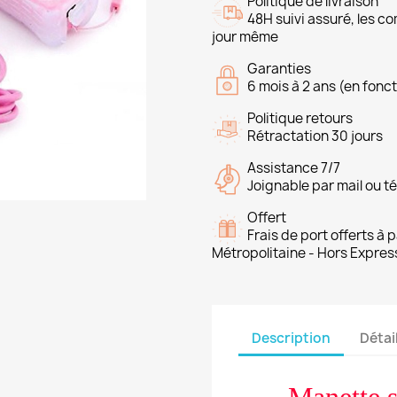
Politique de livraison
48H suivi assuré, les 
jour même
Garanties
6 mois à 2 ans (en fonct
Politique retours
Rétractation 30 jours
Assistance 7/7
Joignable par mail ou t
Offert
Frais de port offerts à
Métropolitaine - Hors Expres
Description
Détai