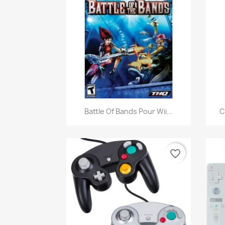
Aperçu rapide

Battle Of Bands Pour Wii...
C
favorite_border