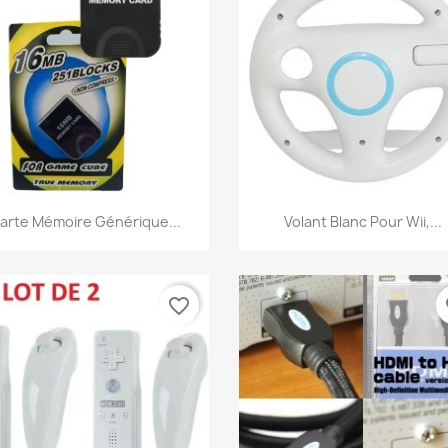
Aperçu rapide
Aperçu rapide


arte Mémoire Générique...
Volant Blanc Pour Wii,...
favorite_border
fa