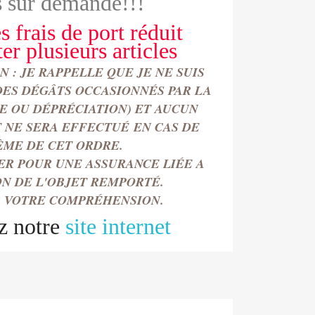
 sur demande!!!
s frais de port réduit
ter
plusieurs articles
 : JE RAPPELLE QUE JE NE SUIS
DES DÉGÂTS OCCASIONN
É
S PAR LA
TE OU DÉPRÉCIATION) ET AUCUN
NE SERA EFFECTU
É
EN CAS DE
ÈME DE CET ORDRE.
ER POUR UNE ASSURANCE LIÉE A
ON DE L'OBJET REMPORT
É.
 VOTRE COMPRÉHENSION.
z notre
site internet