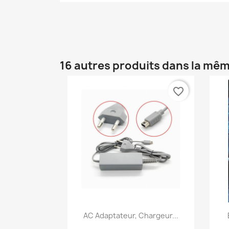
16 autres produits dans la mêm
favorite_border
Aperçu rapide

AC Adaptateur, Chargeur...