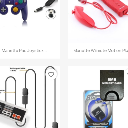
Aperçu rapide
Aperçu rapide


Manette Pad Joystick...
Manette Wiimote Motion Plus
favorite_border
fa