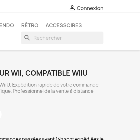

Connexion
TENDO
RÉTRO
ACCESSOIRES
search
R WII, COMPATIBLE WIIU
- WiiU. Expédition rapide de votre commande
ique. Professionnel de la vente à distance
commandes passées avant 14h sont expédiées le