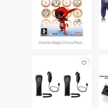
Aperçu rapide

Cocoto Magic Circus Pour...
favorite_border