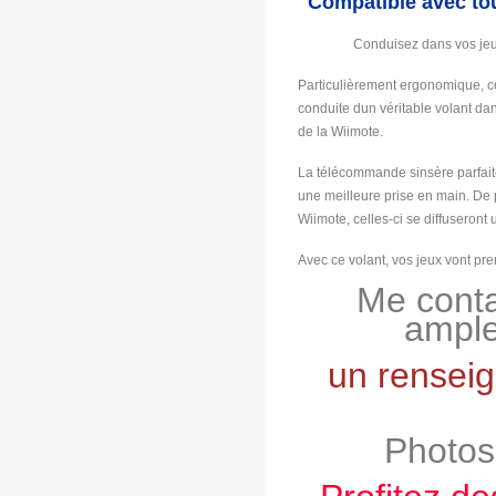
Compatible avec tou
Conduisez dans vos jeu
Particulièrement ergonomique, ce
conduite dun véritable volant da
de la Wiimote.
La télécommande sinsère parfaite
une meilleure prise en main. De p
Wiimote, celles-ci se diffuseront
Avec ce volant, vos jeux vont pr
Me conta
ample
un rensei
Photos