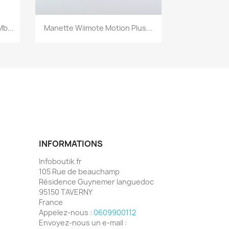
Aperçu rapide

b...
Manette Wiimote Motion Plus...
INFORMATIONS
Infoboutik.fr
105 Rue de beauchamp
Résidence Guynemer languedoc
95150 TAVERNY
France
Appelez-nous :
0609900112
Envoyez-nous un e-mail :