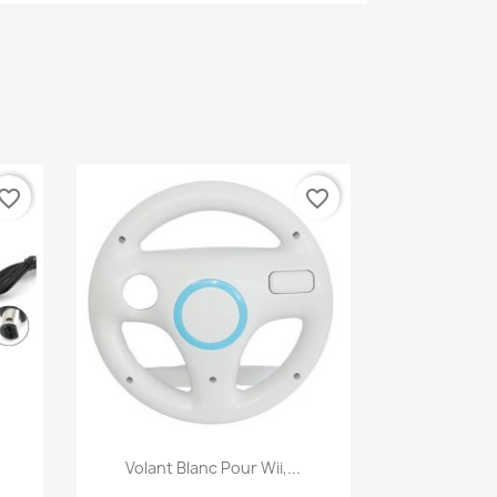
vorite_border
favorite_border
Aperçu rapide

Volant Blanc Pour Wii,...