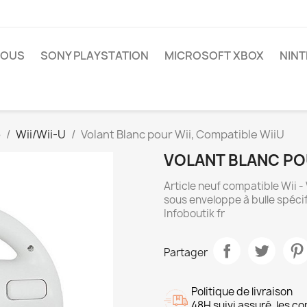
NOUS
SONY PLAYSTATION
MICROSOFT XBOX
NIN
o
Wii/Wii-U
Volant Blanc pour Wii, Compatible WiiU
VOLANT BLANC POU
Article neuf compatible Wii 
sous enveloppe à bulle spécif
Infoboutik fr
Partager
Politique de livraison
48H suivi assuré, les 