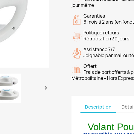
jour même
Garanties
6 mois à 2 ans (en fonct
Politique retours
Rétractation 30 jours
Assistance 7/7
Joignable par mail ou t
Offert
Frais de port offerts à
Métropolitaine - Hors Expres

Description
Détai
Volant Pou