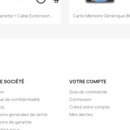
Aperçu rapide
Aperçu rapide


anette + Cable Extension...
Carte Mémoire Générique 8M
E SOCIÉTÉ
VOTRE COMPTE
son
Suivi de commande
ue de confidentialité
Connexion
os
Créez votre compte
ions generales de vente
Mes alertes
ions de garantie
ctez-nous