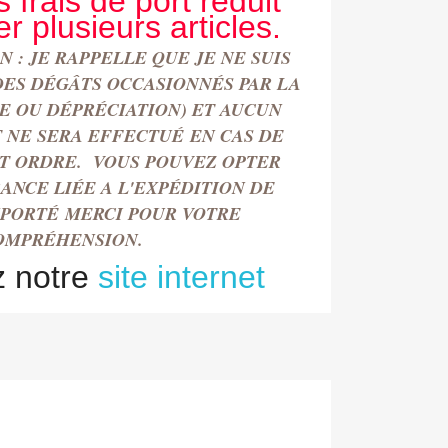
s frais de port réduit
r plusieurs articles.
 : JE RAPPELLE QUE JE NE SUIS
DES DÉGÂTS OCCASIONN
É
S PAR LA
TE OU DÉPRÉCIATION) ET AUCUN
NE SERA EFFECTU
É
EN CAS DE
T ORDRE. VOUS POUVEZ OPTER
ANCE LIÉE A L'EXPÉDITION DE
MPORT
É
MERCI POUR VOTRE
OMPRÉHENSION.
z notre
site internet