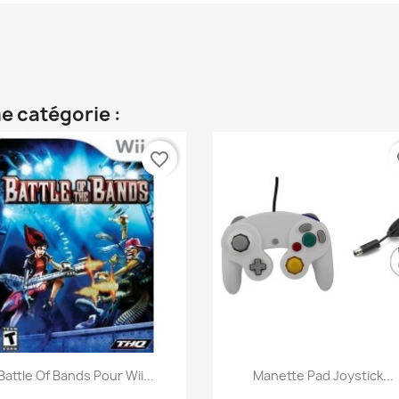
e catégorie :
favorite_border
fa
Aperçu rapide
Aperçu rapide


Battle Of Bands Pour Wii...
Manette Pad Joystick...