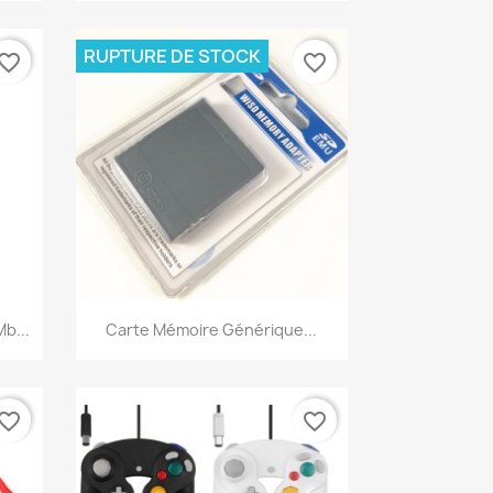
RUPTURE DE STOCK
vorite_border
favorite_border
Aperçu rapide

b...
Carte Mémoire Générique...
vorite_border
favorite_border