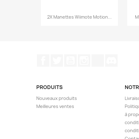
Aperçu rapide

2X Manettes Wiimote Motion...
M
Facebook
Twitter
YouTube
Instagram
TikTok
Discord
PRODUITS
NOTR
Nouveaux produits
Livrai
Meilleures ventes
Politiq
à prop
condit
condit
Conta