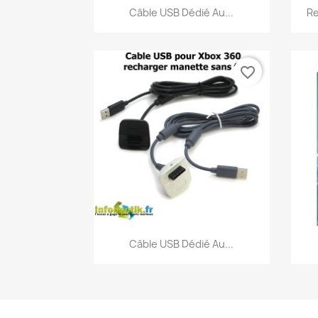
Aperçu rapide

Câble USB Dédié Au...
Re
favorite_border
Aperçu rapide

Câble USB Dédié Au...