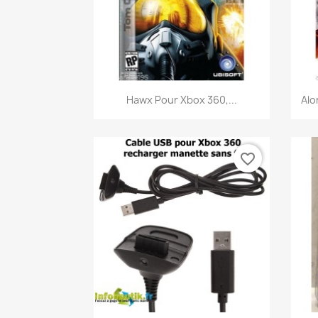
Aperçu rapide

Hawx Pour Xbox 360,...
Alo
favorite_border