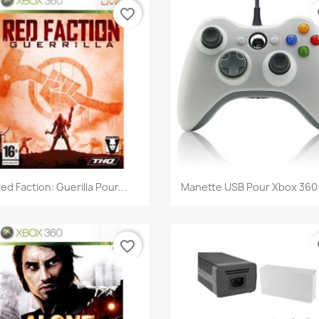
favorite_border
fa
Aperçu rapide
Aperçu rapide


ed Faction: Guerilla Pour...
Manette USB Pour Xbox 360 
favorite_border
fa