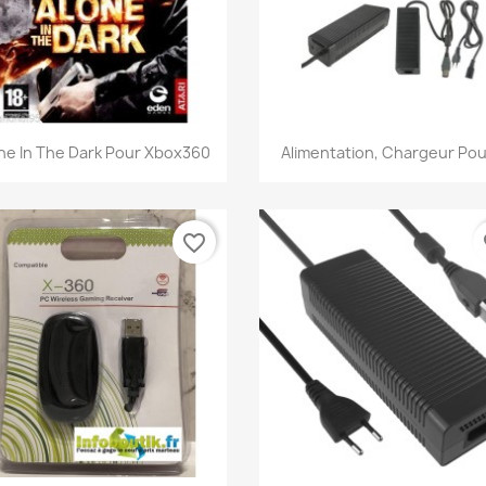
Aperçu rapide
Aperçu rapide


ne In The Dark Pour Xbox360
Alimentation, Chargeur Pour
favorite_border
fa