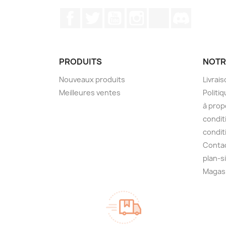
Facebook
Twitter
YouTube
Instagram
TikTok
Discord
PRODUITS
NOTR
Nouveaux produits
Livrai
Meilleures ventes
Politiq
à prop
condit
condit
Conta
plan-s
Magas