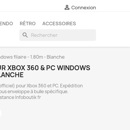

Connexion
TENDO
RÉTRO
ACCESSOIRES
search
ows filaire - 1.80m - Blanche
R XBOX 360 & PC WINDOWS
 BLANCHE
fficiel) pour Xbox 360 et PC. Expédition
us enveloppe à bulle spécifique.
istance Infoboutik fr