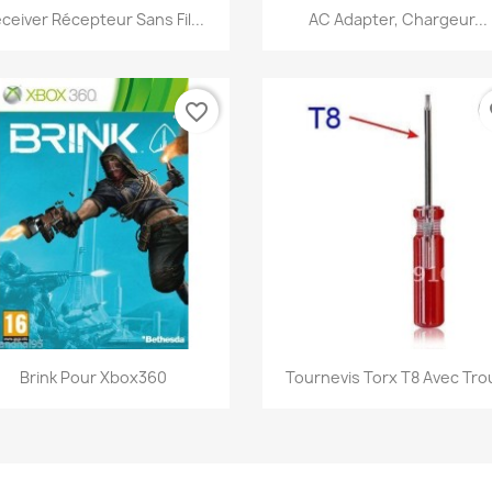
Aperçu rapide
Aperçu rapide


ceiver Récepteur Sans Fil...
AC Adapter, Chargeur...
favorite_border
fa
Aperçu rapide
Aperçu rapide


Brink Pour Xbox360
Tournevis Torx T8 Avec Trou