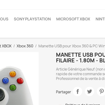
NOUS
SONY PLAYSTATION
MICROSOFT XBOX
NIN
t XBOX
Xbox 360
Manette USB pour Xbox 360 & PC Wind
MANETTE USB POU
FILAIRE - 1.80M -
Article Générique Neuf (non o
rapide de votre commande so
Professionnel de la vente à d
Partager