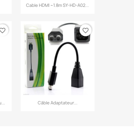
Aperçu rapide

Cable HDMI ~1.8m SY-HD-A02...
vorite_border
favorite_border
Aperçu rapide

...
Câble Adaptateur...