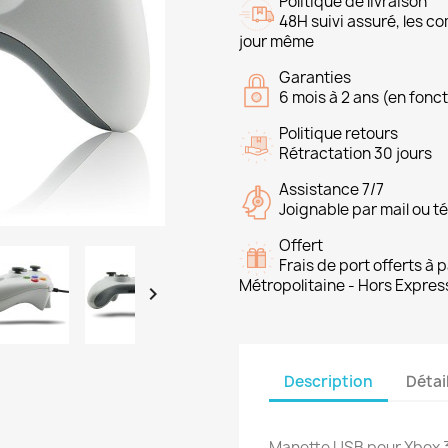
Politique de livraison
48H suivi assuré, les 
jour même
Garanties
6 mois à 2 ans (en fonct
Politique retours
Rétractation 30 jours
Assistance 7/7
Joignable par mail ou t
Offert
Frais de port offerts à
Métropolitaine - Hors Expres

Description
Détai
Manette USB pour Xbox 