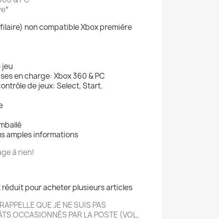
ve*
filaire) non compatible Xbox première
 jeu
ises en charge: Xbox 360 & PC
ntrôle de jeux: Select, Start.
e
mballé
us amples informations
ge à rien!
t réduit pour acheter plusieurs articles
RAPPELLE QUE JE NE SUIS PAS
ÂTS OCCASIONN
É
S PAR LA POSTE (VOL,