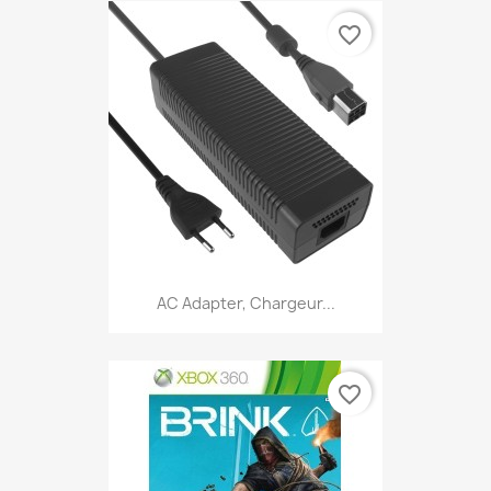
favorite_border
AC Adapter, Chargeur...
favorite_border