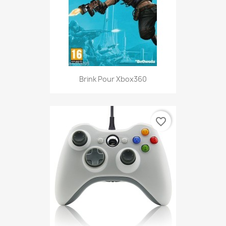
Brink Pour Xbox360
favorite_border