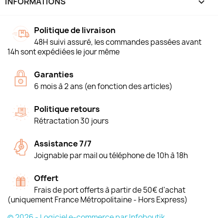
INFORMATIONS
keyboard_arrow_down
Politique de livraison
48H suivi assuré, les commandes passées avant
14h sont expédiées le jour même
Garanties
6 mois à 2 ans (en fonction des articles)
Politique retours
Rétractation 30 jours
Assistance 7/7
Joignable par mail ou téléphone de 10h à 18h
Offert
Frais de port offerts à partir de 50€ d'achat
(uniquement France Métropolitaine - Hors Express)
© 2026 - Logiciel e-commerce par Infoboutik