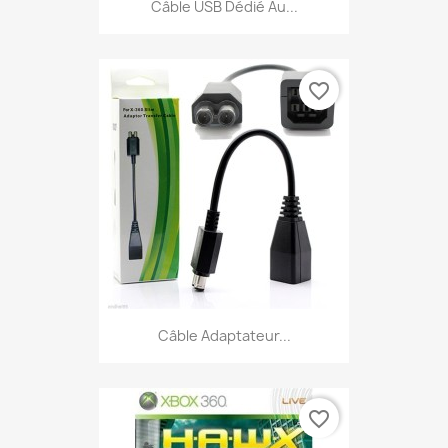
Câble USB Dédié Au...
favorite_border
Câble Adaptateur...
favorite_border