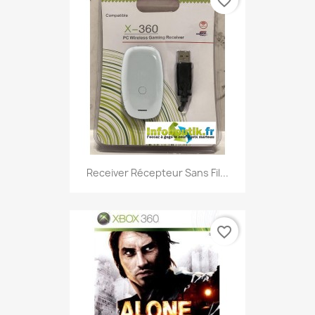
favorite_border
Receiver Récepteur Sans Fil...
favorite_border