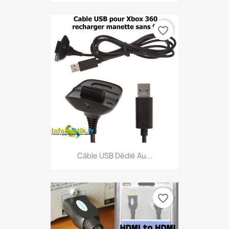
favorite_border
Câble USB Dédié Au...
favorite_border