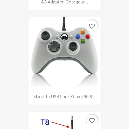
AC Adapter, Chargeur...
favorite_border
Manette USB Pour Xbox 360 &...
favorite_border