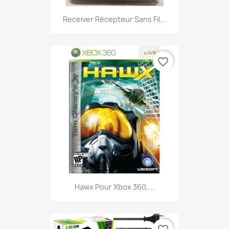
Receiver Récepteur Sans Fil...
favorite_border
Hawx Pour Xbox 360,...