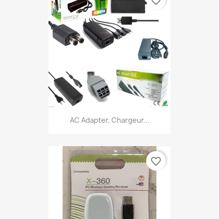
favorite_border
AC Adapter, Chargeur...
favorite_border