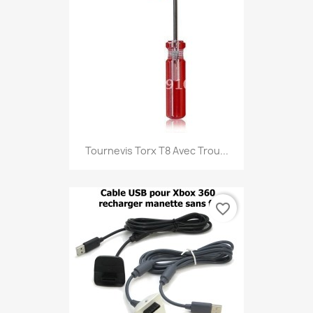
Tournevis Torx T8 Avec Trou...
favorite_border