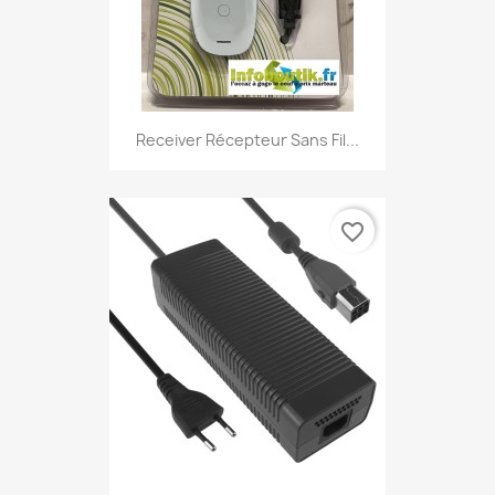
Receiver Récepteur Sans Fil...
favorite_border