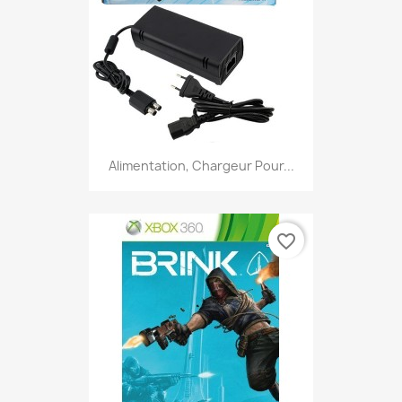
Alimentation, Chargeur Pour...
favorite_border