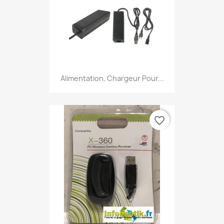
Alimentation, Chargeur Pour...
favorite_border