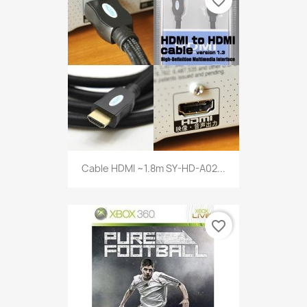
favorite_border
Cable HDMI ~1.8m SY-HD-A02...
favorite_border