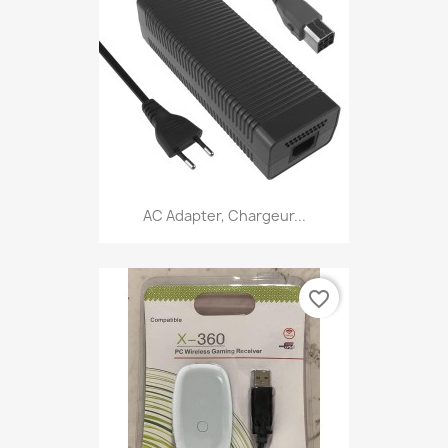
AC Adapter, Chargeur...
favorite_border