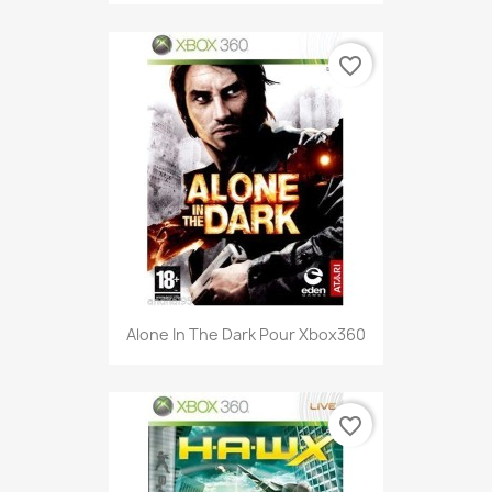
favorite_border
Alone In The Dark Pour Xbox360
favorite_border