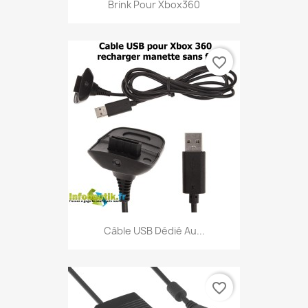
Brink Pour Xbox360
favorite_border
Câble USB Dédié Au...
favorite_border