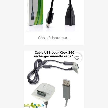
Câble Adaptateur...
favorite_border