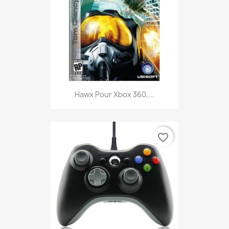
Hawx Pour Xbox 360,...
favorite_border