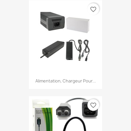
favorite_border
Alimentation, Chargeur Pour...
favorite_border