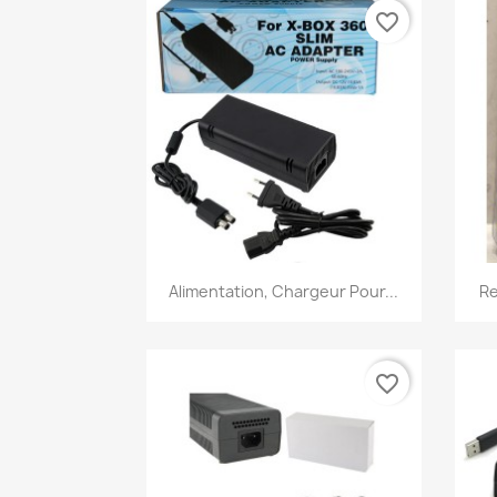
favorite_border
Aperçu rapide

Alimentation, Chargeur Pour...
Re
favorite_border