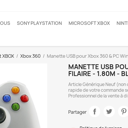
NOUS
SONY PLAYSTATION
MICROSOFT XBOX
NIN
t XBOX
Xbox 360
Manette USB pour Xbox 360 & PC Wind
MANETTE USB POU
FILAIRE - 1.80M -
Article Générique Neuf (non o
rapide de votre commande so
Professionnel de la vente à d
Partager