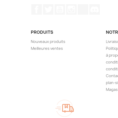
Facebook
Twitter
YouTube
Instagram
TikTok
Discord
PRODUITS
NOTR
Nouveaux produits
Livrai
Meilleures ventes
Politiq
à prop
condit
condit
Conta
plan-s
Magas