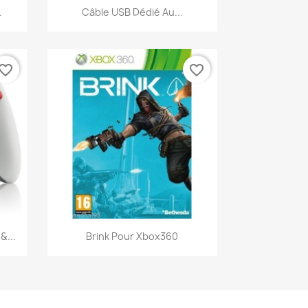
Aperçu rapide

.
Câble USB Dédié Au...
vorite_border
favorite_border
Aperçu rapide

&...
Brink Pour Xbox360