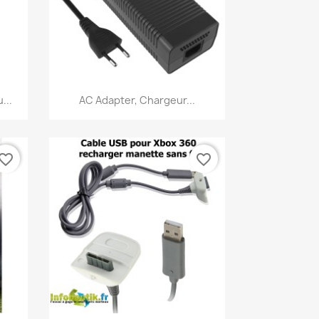
Aperçu rapide

...
AC Adapter, Chargeur...
vorite_border
favorite_border