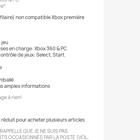
ve*
filaire) non compatible Xbox première
 jeu
ises en charge: Xbox 360 & PC
ntrôle de jeux: Select, Start.
e
mballé
us amples informations
ge à rien!
t réduit pour acheter plusieurs articles
RAPPELLE QUE JE NE SUIS PAS
ÂTS OCCASIONN
É
S PAR LA POSTE (VOL,