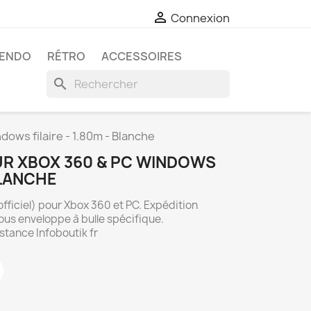

Connexion
TENDO
RÉTRO
ACCESSOIRES
search
ows filaire - 1.80m - Blanche
R XBOX 360 & PC WINDOWS
 BLANCHE
fficiel) pour Xbox 360 et PC. Expédition
us enveloppe à bulle spécifique.
istance Infoboutik fr