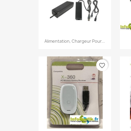
Aperçu rapide

Alimentation, Chargeur Pour...
favorite_border