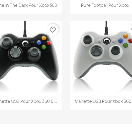
Aperçu rapide
Aperçu rapide


ne In The Dark Pour Xbox360
Pure Football Pour Xbox..
favorite_border
fa
Aperçu rapide
Aperçu rapide


ette USB Pour Xbox 360 &...
Manette USB Pour Xbox 360 