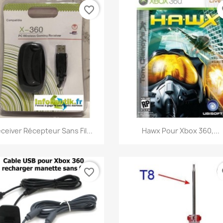
favorite_border
fa
Aperçu rapide
Aperçu rapide


ceiver Récepteur Sans Fil...
Hawx Pour Xbox 360,...
favorite_border
fa