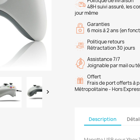
Politique de livraison
48H suivi assuré, les 
jour même
Garanties
6 mois à 2 ans (en fonct
Politique retours
Rétractation 30 jours
Assistance 7/7
Joignable par mail ou t
Offert
Frais de port offerts à
Métropolitaine - Hors Expres

Description
Détai
Manette USB pour Xbox 