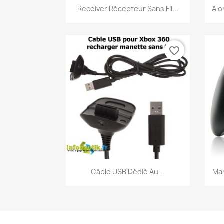
Aperçu rapide

Receiver Récepteur Sans Fil...
Alo
favorite_border
Aperçu rapide

Câble USB Dédié Au...
Man