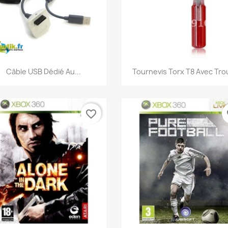
Aperçu rapide
Aperçu rapide


Câble USB Dédié Au...
Tournevis Torx T8 Avec Trou
favorite_border
fa