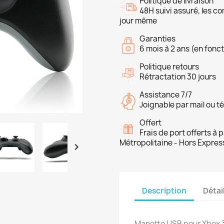
Politique de livraison
48H suivi assuré, les 
jour même
Garanties
6 mois à 2 ans (en fonct
Politique retours
Rétractation 30 jours
Assistance 7/7
Joignable par mail ou t
Offert
Frais de port offerts à
Métropolitaine - Hors Expres

Description
Détai
Manette USB pour Xbox 