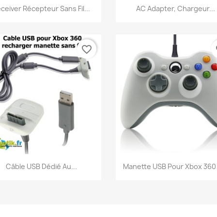
Aperçu rapide
Aperçu rapide


ceiver Récepteur Sans Fil...
AC Adapter, Chargeur...
favorite_border
fa
Aperçu rapide
Aperçu rapide


Câble USB Dédié Au...
Manette USB Pour Xbox 360 