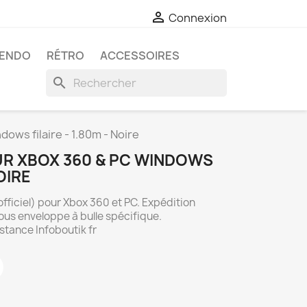

Connexion
TENDO
RÉTRO
ACCESSOIRES
search
ws filaire - 1.80m - Noire
R XBOX 360 & PC WINDOWS
NOIRE
fficiel) pour Xbox 360 et PC. Expédition
us enveloppe à bulle spécifique.
istance Infoboutik fr