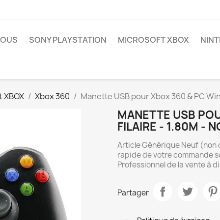
NOUS
SONY PLAYSTATION
MICROSOFT XBOX
NIN
t XBOX
Xbox 360
Manette USB pour Xbox 360 & PC Windo
MANETTE USB POU
FILAIRE - 1.80M - 
Article Générique Neuf (non o
rapide de votre commande so
Professionnel de la vente à d
Partager