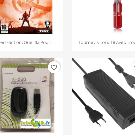
Aperçu rapide
Aperçu rapide


ed Faction: Guerilla Pour...
Tournevis Torx T8 Avec Trou
favorite_border
fa