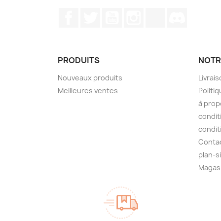
Facebook
Twitter
YouTube
Instagram
TikTok
Discord
PRODUITS
NOTR
Nouveaux produits
Livrai
Meilleures ventes
Politiq
à prop
condit
condit
Conta
plan-s
Magas