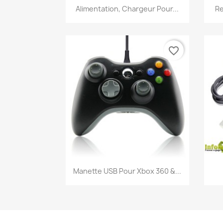
Aperçu rapide

Alimentation, Chargeur Pour...
Re
favorite_border
Aperçu rapide

Manette USB Pour Xbox 360 &...