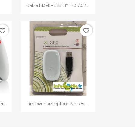
Aperçu rapide

Cable HDMI ~1.8m SY-HD-A02...
vorite_border
favorite_border
Aperçu rapide

&...
Receiver Récepteur Sans Fil...