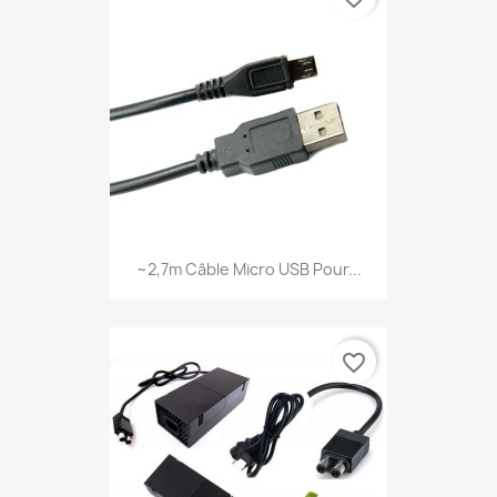
~2,7m Câble Micro USB Pour...
favorite_border