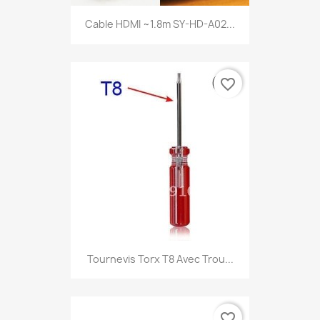
Cable HDMI ~1.8m SY-HD-A02...
favorite_border
Tournevis Torx T8 Avec Trou...
favorite_border