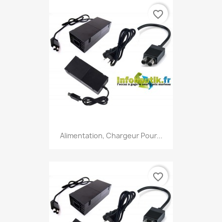
favorite_border
Alimentation, Chargeur Pour...
favorite_border