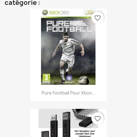
catégorie :
favorite_border
Pure Football Pour Xbox...
favorite_border