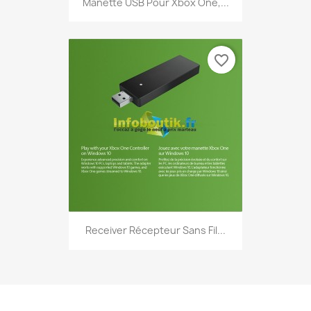
Manette USB Pour Xbox One,...
favorite_border
Receiver Récepteur Sans Fil...