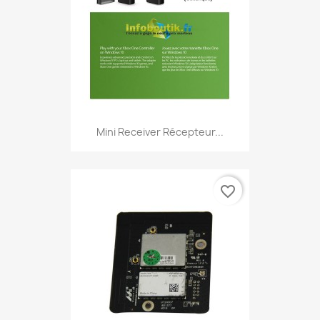
Mini Receiver Récepteur...
favorite_border