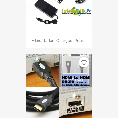
Alimentation, Chargeur Pour...
favorite_border