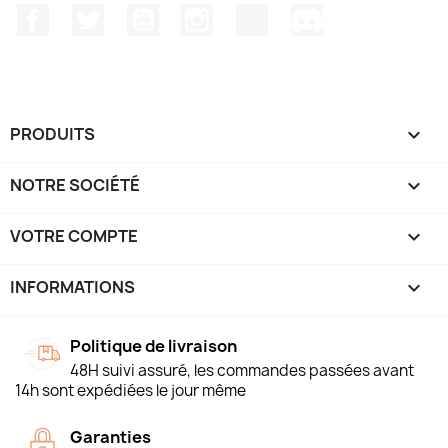
Facebook
Twitter
YouTube
Instagram
TikTok
Discord
PRODUITS

NOTRE SOCIÉTÉ

VOTRE COMPTE

INFORMATIONS
keyboard_arrow_down
Politique de livraison
48H suivi assuré, les commandes passées avant
14h sont expédiées le jour même
Garanties