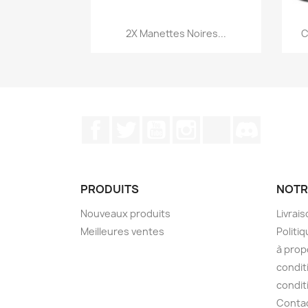
Aperçu rapide

2X Manettes Noires...
C
Facebook
Twitter
YouTube
Instagram
TikTok
Discord
PRODUITS
NOTR
Nouveaux produits
Livrai
Meilleures ventes
Politiq
à prop
condit
condit
Conta