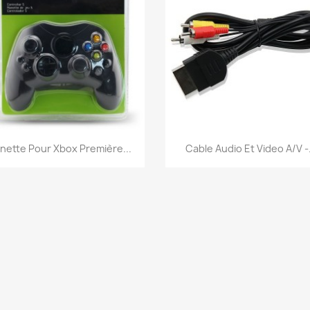
Aperçu rapide
Aperçu rapide


nette Pour Xbox Première...
Cable Audio Et Video A/V -.