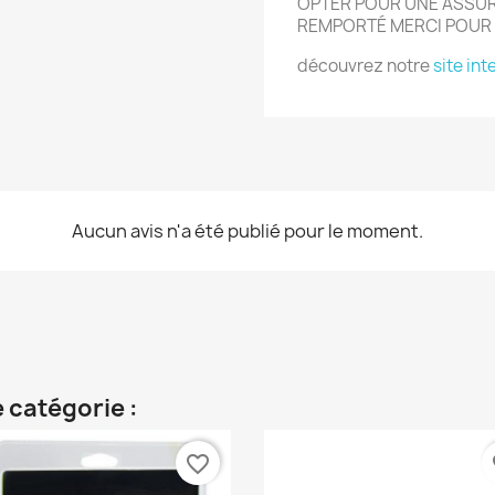
OPTER POUR UNE ASSURA
REMPORT
É
MERCI POUR
découvrez notre
site int
Aucun avis n'a été publié pour le moment.
 catégorie :
favorite_border
fa