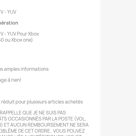
/V - YUV
nération
/V - YUV Pour Xbox
60 ou Xbox one)
us amples informations
ge à rien!
t réduit pour plusieurs articles achetés
RAPPELLE QUE JE NE SUIS PAS
ÂTS OCCASIONN
É
S PAR LA POSTE (VOL,
N) ET AUCUN REMBOURSEMENT NE SERA
OBLÈME DE CET ORDRE. VOUS POUVEZ