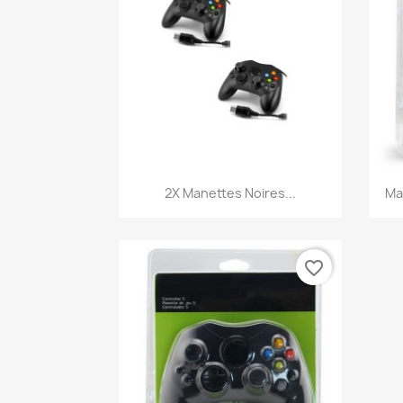
Aperçu rapide

2X Manettes Noires...
Ma
favorite_border