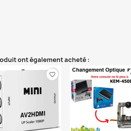
roduit ont également acheté :
favorite_border
fa