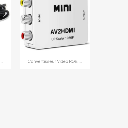
Aperçu rapide

..
Convertisseur Vidéo RGB,...