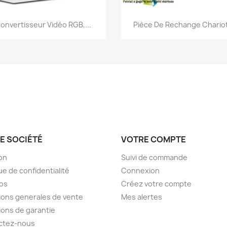
Aperçu rapide
Aperçu rapide


onvertisseur Vidéo RGB,...
Pièce De Rechange Chariot
E SOCIÉTÉ
VOTRE COMPTE
son
Suivi de commande
ue de confidentialité
Connexion
os
Créez votre compte
ions generales de vente
Mes alertes
ions de garantie
ctez-nous