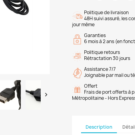
Politique de livraison
48H suivi assuré, les 
jour même
Garanties
6 mois à 2 ans (en fonct
Politique retours
Rétractation 30 jours
Assistance 7/7
Joignable par mail ou t
Offert
Frais de port offerts à

Métropolitaine - Hors Expres
Description
Détai