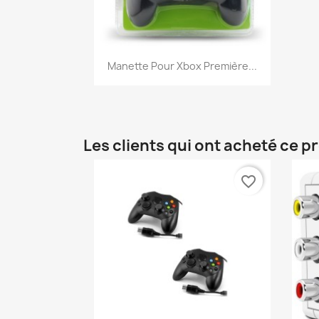
Aperçu rapide

Manette Pour Xbox Première...
Les clients qui ont acheté ce p
favorite_border