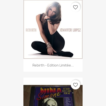
favorite_border
Rebirth - Edition Limitée...
favorite_border