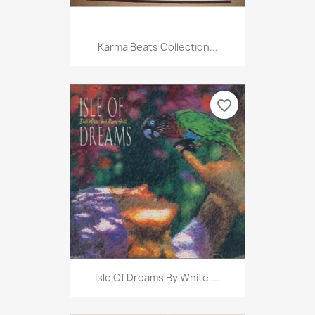
Karma Beats Collection...
favorite_border
Isle Of Dreams By White,...