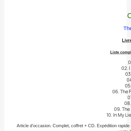
The
Livr
Liste compl
0
02. 
03.
04
05
06. The 
0
08.
09. The
10. In My Li
Article d'occasion. Complet, coffret + CD. Expédition rapid