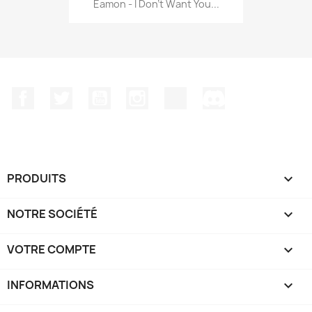
Eamon - I Don't Want You...
Facebook
Twitter
YouTube
Instagram
TikTok
Discord
PRODUITS

NOTRE SOCIÉTÉ

VOTRE COMPTE

INFORMATIONS
keyboard_arrow_down