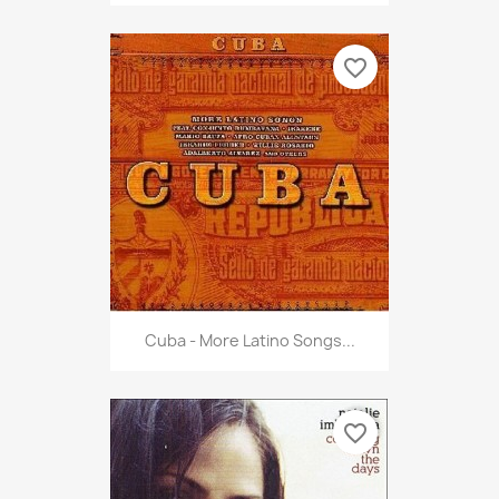
favorite_border
Cuba - More Latino Songs...
favorite_border