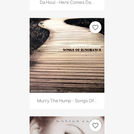
Da Houl - Here Comes Da...
favorite_border
Murry The Hump - Songs Of...
favorite_border