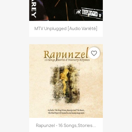
MTV Unplugged [Audio Variété]
favorite_border
Rapunzel - 16 Songs,Stories...