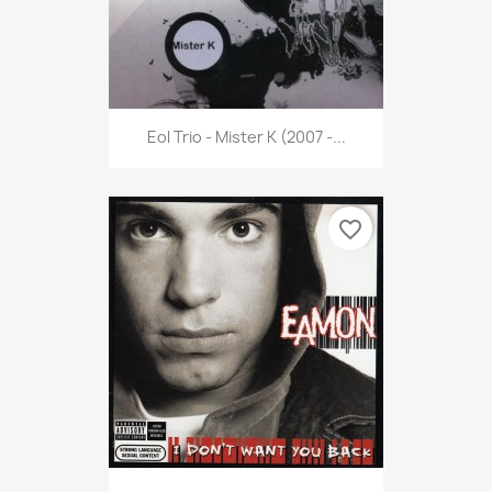
Eol Trio - Mister K (2007 -...
favorite_border