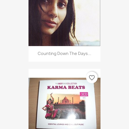
Counting Down The Days...
favorite_border