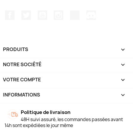
Facebook
Twitter
YouTube
Instagram
TikTok
Discord
PRODUITS

NOTRE SOCIÉTÉ

VOTRE COMPTE

INFORMATIONS
keyboard_arrow_down
Politique de livraison
48H suivi assuré, les commandes passées avant
14h sont expédiées le jour même