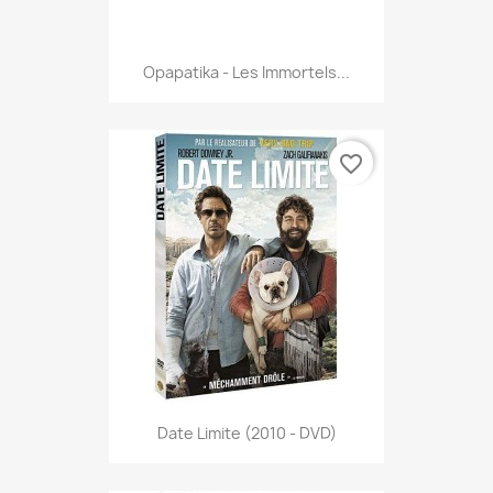
Opapatika - Les Immortels...
favorite_border
Date Limite (2010 - DVD)