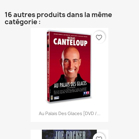
16 autres produits dans la même
catégorie :
favorite_border
Au Palais Des Glaces [DVD /...