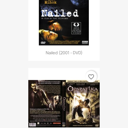
Nailed (2001 - DVD)
favorite_border