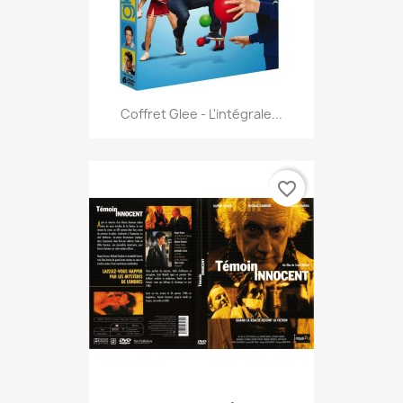
Coffret Glee - L'intégrale...
favorite_border