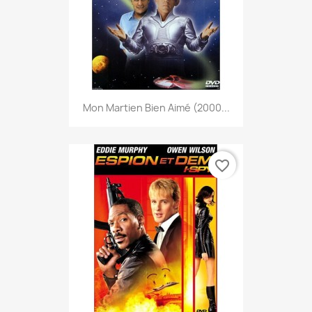
Mon Martien Bien Aimé (2000...
favorite_border