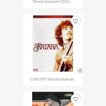
Témoin Innocent [DVD /...
favorite_border
CONCERT Santana Special...
favorite_border