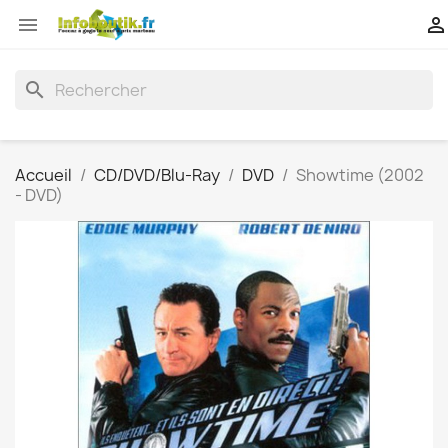


search
Accueil
CD/DVD/Blu-Ray
DVD
Showtime (2002
- DVD)