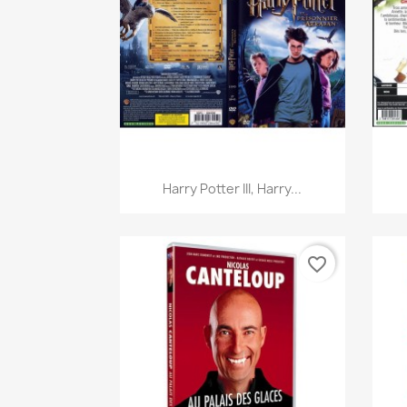
Aperçu rapide

Harry Potter III, Harry...
favorite_border