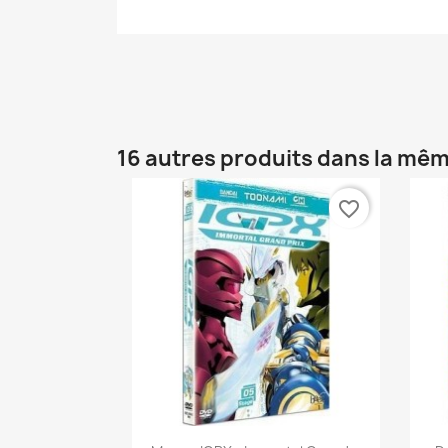
16 autres produits dans la mêm
favorite_border
Aperçu rapide
