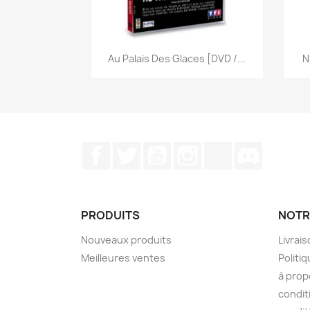
Aperçu rapide

Au Palais Des Glaces [DVD /...
N
Facebook
Twitter
YouTube
Instagram
TikTok
Discord
PRODUITS
NOTR
Nouveaux produits
Livrai
Meilleures ventes
Politiq
à prop
condit