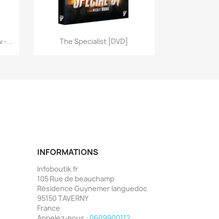
Aperçu rapide

-...
The Specialist [DVD]
INFORMATIONS
Infoboutik.fr
105 Rue de beauchamp
Résidence Guynemer languedoc
95150 TAVERNY
France
Appelez-nous :
0609900112