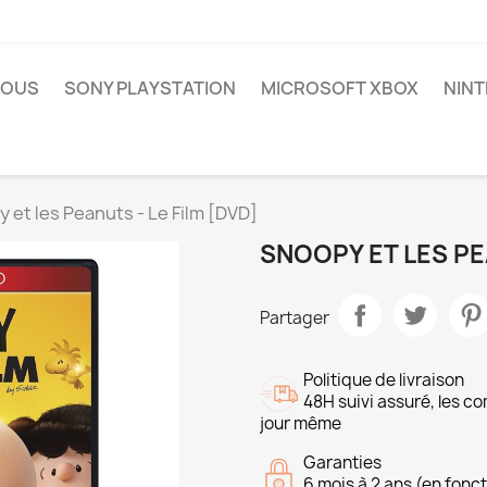
NOUS
SONY PLAYSTATION
MICROSOFT XBOX
NIN
 et les Peanuts - Le Film [DVD]
SNOOPY ET LES PE
Partager
Politique de livraison
48H suivi assuré, les 
jour même
Garanties
6 mois à 2 ans (en fonct