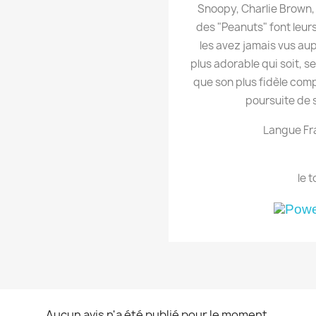
Snoopy, Charlie Brown, 
des "Peanuts" font leu
les avez jamais vus aupa
plus adorable qui soit, 
que son plus fidèle comp
poursuite de 
Langue Fra
le t
Aucun avis n'a été publié pour le moment.