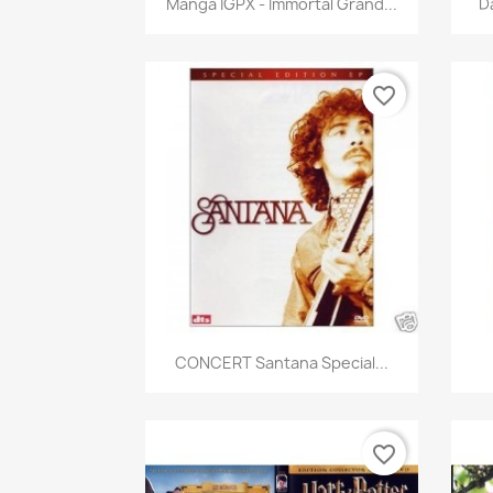
Manga IGPX - Immortal Grand...
D
favorite_border
Aperçu rapide

CONCERT Santana Special...
favorite_border