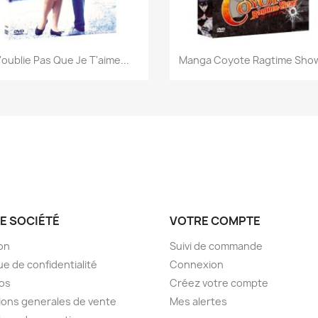
Aperçu rapide
Aperçu rapide


'oublie Pas Que Je T'aime...
Manga Coyote Ragtime Show 
E SOCIÉTÉ
VOTRE COMPTE
son
Suivi de commande
ue de confidentialité
Connexion
os
Créez votre compte
ions generales de vente
Mes alertes