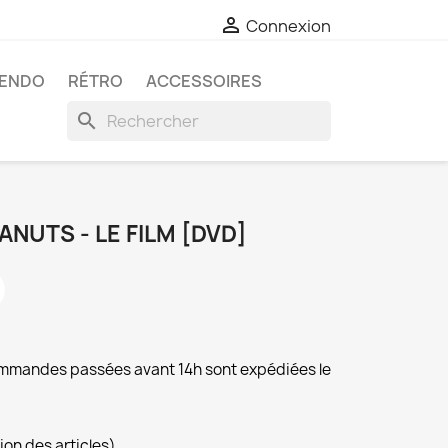

Connexion
TENDO
RÉTRO
ACCESSOIRES
search
ANUTS - LE FILM [DVD]
commandes passées avant 14h sont expédiées le
ion des articles)